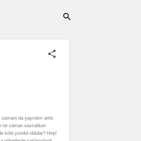
 zamanı da şaşırdım artık.
Ben ne zaman savruldum
e kötü yürekli oldular? Hep!
a gölgelerde saklanırlardı.