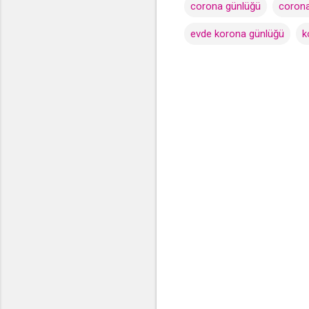
corona günlüğü
corona
evde korona günlüğü
k
Y
o
r
u
m
l
a
r