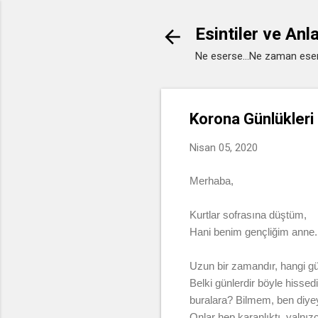
Esintiler ve Anl
Ne eserse...Ne zaman eser
Korona Günlükleri
Nisan 05, 2020
Merhaba,
Kurtlar sofrasına düştüm,
Hani benim gençliğim anne.
Uzun bir zamandır, hangi g
Belki günlerdir böyle hiss
buralara? Bilmem, ben diyey
Onlar hep karanlıktı, yalnız