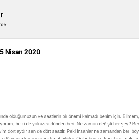
Ana içeriğe atla
ar
se...
 5 Nisan 2020
ünde olduğumuzun ve saatlerin bir önemi kalmadı benim için. Bilmem,
ediyorum, belki de yalnızca dünden beri. Ne zaman değişti her şey? 
im dört aydır sen de dört saattir. Peki insanlar ne zamandan beri böyl
ca dünyanın kararmasını fırsat bildiler. Onlar hep korkunçlardı, yalnızc