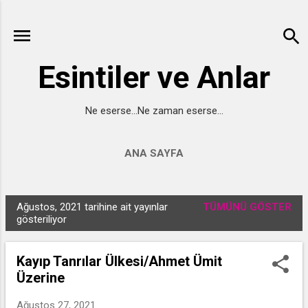
Ana içeriğe atla
Esintiler ve Anlar
Ne eserse...Ne zaman eserse...
ANA SAYFA
Ağustos, 2021 tarihine ait yayınlar
TÜMÜNÜ GÖSTER
K
gösteriliyor
a
y
Kayıp Tanrılar Ülkesi/Ahmet Ümit
ı
Üzerine
t
l
Ağustos 27, 2021