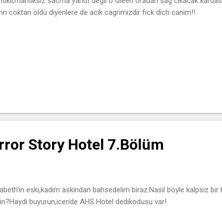
tikli,mantiksiz sacma yahut degil o Gleen oradan sag cikacak kardasl
nn coktan öldü diyenlere de acik cagrimizdir fick dich canim!!
ror Story Hotel 7.Bölüm
zabeth'in eski,kadim askindan bahsedelim biraz.Nasil böyle kalpsiz b
in?Haydi buyurun,iceride AHS Hotel dedikodusu var!