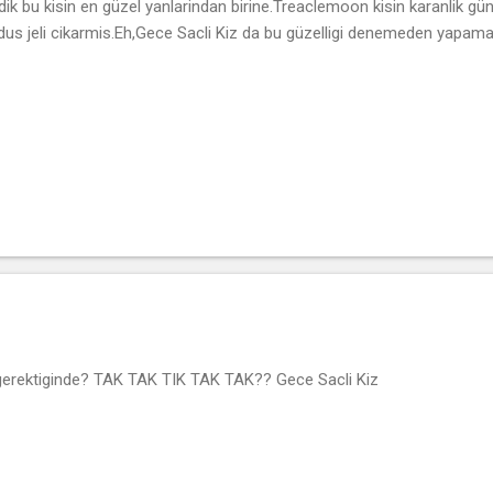
dik bu kisin en güzel yanlarindan birine.Treaclemoon kisin karanlik gün
 dus jeli cikarmis.Eh,Gece Sacli Kiz da bu güzelligi denemeden yapam
erektiginde? TAK TAK TIK TAK TAK?? Gece Sacli Kiz