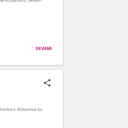
ar!Eh,derdinizi sikeyim
DEVAMI
ir Kontes'e dönüsmüs bu