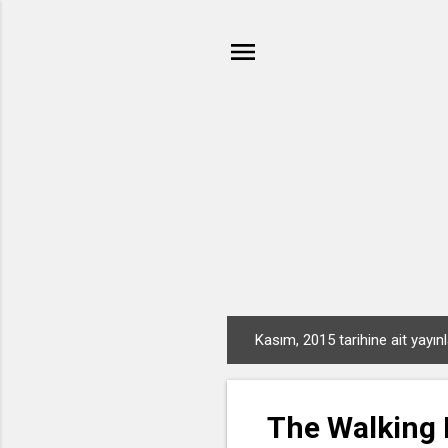
Kasım, 2015 tarihine ait yayınl
K
a
y
The Walking 
ı