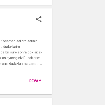
s.Kocaman sallara sarinip
ve dudaklarim
da bir süre sonra cok sicak
ok anlayacaginiz.Dudaklarim
aclarim dudaklarima yapissa
DEVAMI