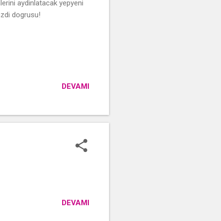
lerini aydinlatacak yepyeni
azdi dogrusu!
DEVAMI
DEVAMI