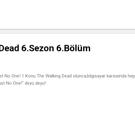
Dead 6.Sezon 6.Bölüm
st No One! 1 Konu The Walking Dead olunca,bilgisayar karsisinda hep b
ust No One!" deyü deyü!