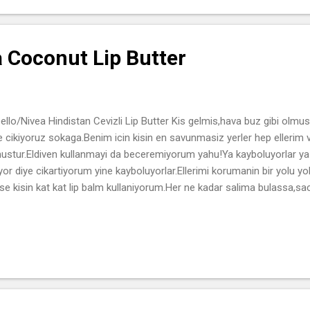
a Coconut Lip Butter
ello/Nivea Hindistan Cevizli Lip Butter Kis gelmis,hava buz gibi olmu
e cikiyoruz sokaga.Benim icin kisin en savunmasiz yerler hep ellerim 
ustur.Eldiven kullanmayi da beceremiyorum yahu!Ya kayboluyorlar ya 
yor diye cikartiyorum yine kayboluyorlar.Ellerimi korumanin bir yolu y
nse kisin kat kat lip balm kullaniyorum.Her ne kadar salima bulassa,s
gercekten koruma sagliyor.