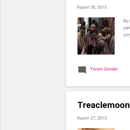
t
Kasım 30, 2015
l
a
Bu 
r
yah
zom
Yorum Gönder
Treaclemoon/
Kasım 27, 2015