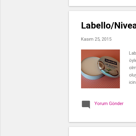
Labello/Nive
Kasım 25, 2015
Lab
öyl
olm
olu
ici
da 
Yorum Gönder