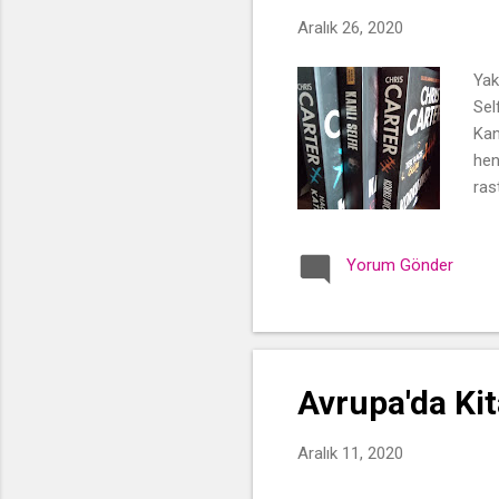
t
Aralık 26, 2020
l
a
Yak
r
Sel
Kan
hen
ras
Alm
edi
Yorum Gönder
ki,
sür
bur
Avrupa'da Kit
Aralık 11, 2020