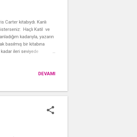
 Carter kitabıydı. Kanlı
isterseniz: Haçlı Katil ve
 anladığım kadarıyla, yazarın
k basılmış bir kitabına
adar ileri seviyede
ilimde okumayı tercih
ap öylesine bir tat bıraktı
 gerilimin verdiği tat bir
DEVAMI
y dayanabildim, geldim yine
z, ayin gibi tasarlanmış ...