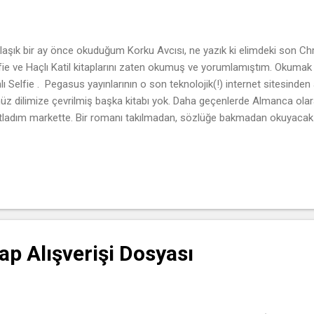
laşık bir ay önce okuduğum Korku Avcısı, ne yazık ki elimdeki son Chris
fie ve Haçlı Katil kitaplarını zaten okumuş ve yorumlamıştım. Okumak 
lı Selfie . Pegasus yayınlarının o son teknolojik(!) internet sitesinden
üz dilimize çevrilmiş başka kitabı yok. Daha geçenlerde Almanca olara
tladım markette. Bir romanı takılmadan, sözlüğe bakmadan okuyacak k
anca bilmediğimden ve açıkçası bundan zevk almayacağımdan, ana d
yorum. İnsanın ana dilinde okumaktan aldığı zevk, çok az şeyde var. Kit
 bir süre yazmak istemedim. Tadına varayım, sindireyim dedim. Psikolojik
e daha damağımda kalsın diye uğraştım durdum. Ancak en fazla bir a
aya yazmaya! Dedektif Robert Hunter ve ortağı Garcia iş başında! Bu ke
ap Alışverişi Dosyası