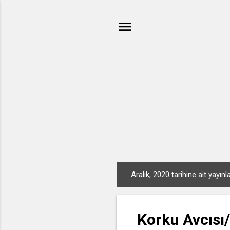
Aralık, 2020 tarihine ait yayınl
K
a
y
Korku Avcısı/
ı