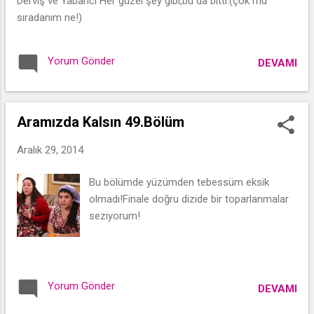
Derviş ve Yabancı Her güzel şey gibi,bu da bitti.(çok mu
a
sıradanım ne!)
r
Yorum Gönder
DEVAMI
Aramızda Kalsın 49.Bölüm
Aralık 29, 2014
Bu bölümde yüzümden tebessüm eksik
olmadı!Finale doğru dizide bir toparlanmalar
seziyorum!
Yorum Gönder
DEVAMI