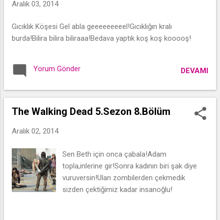
Aralık 03, 2014
Gıcıklık Köşesi Gel abla geeeeeeeeel!Gıcıklığın kralı
burda!Bilira bilira biliraaa!Bedava yaptık koş koş kooooş!
Yorum Gönder
DEVAMI
The Walking Dead 5.Sezon 8.Bölüm
Aralık 02, 2014
Sen Beth için onca çabala!Adam
topla,inlerine gir!Sonra kadının biri şak diye
vuruversin!Ulan zombilerden çekmedik
sizden çektiğimiz kadar insanoğlu!