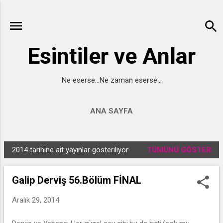
Ana içeriğe atla
Esintiler ve Anlar
Ne eserse...Ne zaman eserse...
ANA SAYFA
2014 tarihine ait yayınlar gösteriliyor
TÜMÜNÜ GÖSTER
K
a
Galip Derviş 56.Bölüm FİNAL
y
ı
Aralık 29, 2014
t
l