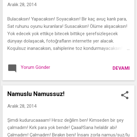
Aralık 28, 2014
Bulacaksın! Yapacaksın! Soyacaksın! Bir kaç avuç kanlı para,
Sat ruhunu oyunu kuranlara! Susacaksın! Ölüme alışacaksın!
Yok edecek yok ettikçe bitecek bittikçe şerefsizleşecek
dünyayı dolaşacak, fotoğrafların internette yer alacak.
Koşulsuz inanacaksın, sahiplerine toz kondurmayacaksın!
Gün gelip geberdiğinde, bir pislik eksilecek Yüzleri farklı,
ruhları aynı. Bu düzen sürüp gidecek! Gece Saçlı Kız
Yorum Gönder
DEVAMI
Namuslu Namussuz!
Aralık 28, 2014
Şimdi kudurucaaaam! Hırsız değilim ben! Kimseden bir şey
çalmadım! Kırk para yok bende! Çaaal!Sana helaldir abi!
Çalmadım! Çalmadım! Bırakın beni! İnsanı zorla namus/suz/lu