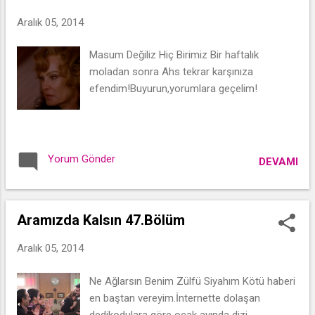
Aralık 05, 2014
Masum Değiliz Hiç Birimiz Bir haftalık
moladan sonra Ahs tekrar karşınıza
efendim!Buyurun,yorumlara geçelim!
Yorum Gönder
DEVAMI
Aramızda Kalsın 47.Bölüm
Aralık 05, 2014
Ne Ağlarsın Benim Zülfü Siyahım Kötü haberi
en baştan vereyim.İnternette dolaşan
dedikodulara göre ocak ayında dizi