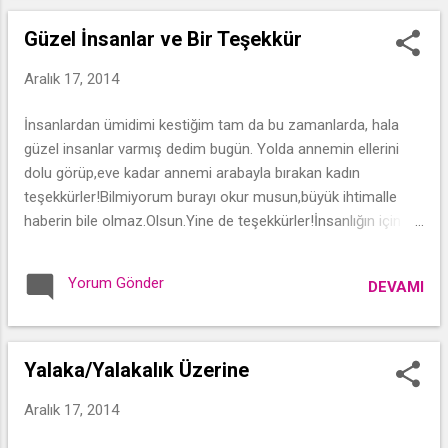
Güzel İnsanlar ve Bir Teşekkür
Aralık 17, 2014
İnsanlardan ümidimi kestiğim tam da bu zamanlarda, hala
güzel insanlar varmış dedim bugün. Yolda annemin ellerini
dolu görüp,eve kadar annemi arabayla bırakan kadın
teşekkürler!Bilmiyorum burayı okur musun,büyük ihtimalle
haberin bile olmaz.Olsun.Yine de teşekkürler!İnsanlığın için
teşekkürler. Demek ki iyi insanlar da varmış bu dünyada. Gece
Saçlı Kız
Yorum Gönder
DEVAMI
Yalaka/Yalakalık Üzerine
Aralık 17, 2014