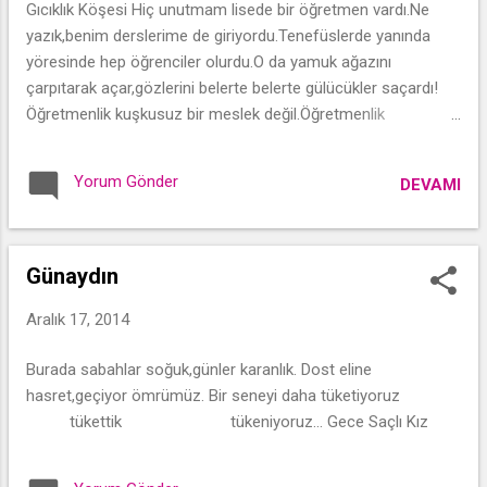
Gıcıklık Köşesi Hiç unutmam lisede bir öğretmen vardı.Ne
yazık,benim derslerime de giriyordu.Tenefüslerde yanında
yöresinde hep öğrenciler olurdu.O da yamuk ağazını
çarpıtarak açar,gözlerini belerte belerte gülücükler saçardı!
Öğretmenlik kuşkusuz bir meslek değil.Öğretmenlik
saygıdeğerdir lakin her öğretmen saygıdeğer olamıyor!Yıllar
sonra bile gülümseyerek andığım öğretmenlerime selam
Yorum Gönder
DEVAMI
olsun.Yıllar sonra nefretle andıklarımın kulakları birazdan
zaten bolca çınlayacak!
Günaydın
Aralık 17, 2014
Burada sabahlar soğuk,günler karanlık. Dost eline
hasret,geçiyor ömrümüz. Bir seneyi daha tüketiyoruz
tükettik tükeniyoruz... Gece Saçlı Kız