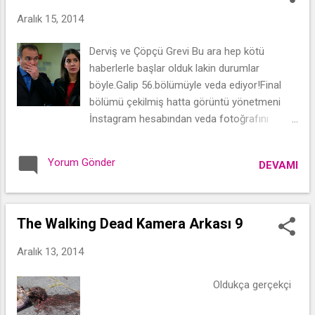
Aralık 15, 2014
Derviş ve Çöpçü Grevi Bu ara hep kötü
haberlerle başlar olduk lakin durumlar
böyle.Galip 56.bölümüyle veda ediyor!Final
bölümü çekilmiş hatta görüntü yönetmeni
İnstagram hesabından veda fotoğrafını
paylaşmıştı.Dedikodulara göre kanal D'nin
elinde bir kaç yedek bölüm var.Aman
Yorum Gönder
DEVAMI
dedikodular,dedikodular işte!Neyse bildiğimiz
tek gerçek var dizi bitiyor!
The Walking Dead Kamera Arkası 9
Aralık 13, 2014
Oldukça gerçekçi