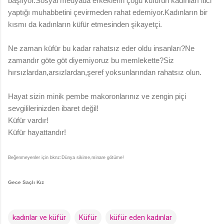
başlıyor.Sosyal medyada erkeklerin çoğu küfürün kadınları itici
yaptığı muhabbetini çevirmeden rahat edemiyor.Kadınların bir
kısmı da kadınların küfür etmesinden şikayetçi.
Ne zaman küfür bu kadar rahatsız eder oldu insanları?Ne
zamandır göte göt diyemiyoruz bu memlekette?Siz
hırsızlardan,arsızlardan,şeref yoksunlarından rahatsız olun.
Hayat sizin minik pembe makoronlarınız ve zengin piçi
sevgililerinizden ibaret değil!
Küfür vardır!
Küfür hayattandır!
Beğenmeyenler için bknz:Dünya sikime,minare götüme!
Gece Saçlı Kız
kadınlar ve küfür
Küfür
küfür eden kadınlar