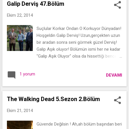
yaptırmaları,o hüzün bulutlarının arasından
Galip Derviş 47.Bölüm
çıkan güneş gibi oldu.Bu bölüm
Ekim 22, 2014
sıkmadı,kasvetlendirmedi.Ama yine hüznün
de en dibini gördük,sevginin de.Aynen devam.
Suçlular Korkar Ondan O Korkuyor Dünyadan!
Hoşgeldin Galip Derviş! Uzun,gerçekten uzun
bir aradan sonra seni görmek güzel Derviş!
Galip Aşık oluyor! Bölümün ismi her ne kadar
"Galip Aşık Oluyor" olsa da hissettiği bence
aşk değildi.Bölüm sonunda dediği gibi
Belgin'den sonra uyur gezer gibi Galip.Bu
1 yorum
DEVAMI
bölümdeki duygularına tam olarak uyanmak
diyemesek de uyanmayı istemek diyebiliriz.
The Walking Dead 5.Sezon 2.Bölüm
Ekim 21, 2014
Güvende Değilsin ! Ah,ah bölüm başından beri