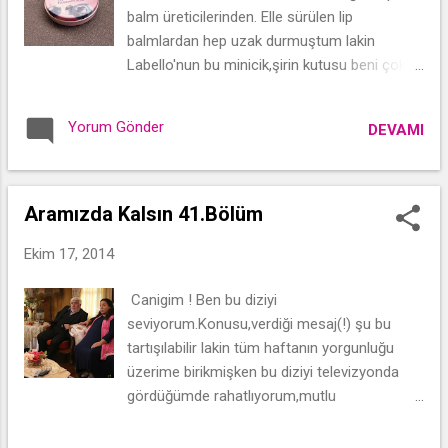
balm üreticilerinden. Elle sürülen lip
balmlardan hep uzak durmuştum lakin
Labello'nun bu minicik,şirin kutusu beni çok
uzun zamandır kendine çekiyordu. Bu çağırya
daha fazla dayanamayıp bugün aldım
Yorum Gönder
DEVAMI
kendisini!
Aramızda Kalsın 41.Bölüm
Ekim 17, 2014
Canigim ! Ben bu diziyi
seviyorum.Konusu,verdiği mesaj(!) şu bu
tartışılabilir lakin tüm haftanın yorgunluğu
üzerime birikmişken bu diziyi televizyonda
gördüğümde rahatlıyorum,mutlu
oluyorum.Oyuncular sıcak,hikaye sıcak,ortam
sıcak gönül ısıtan,güldüren,insanı rahatlatan