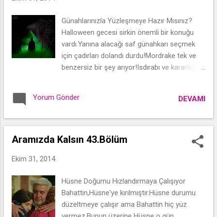
a
Günahlarınızla Yüzleşmeye Hazır Mısınız?
r
Halloween gecesi sirkin önemli bir konuğu
vardı.Yanına alacağı saf günahkarı seçmek
için çadırları dolandı durdu!Mordrake tek ve
benzersiz bir şey arıyor!Isdırabı ve karanlığı
istiyor!Tıpkı palyaço gibi!
Yorum Gönder
DEVAMI
Aramızda Kalsın 43.Bölüm
Ekim 31, 2014
Hüsne Doğumu Hızlandırmaya Çalışıyor
Bahattin,Hüsne'ye kırılmıştır.Hüsne durumu
düzeltmeye çalışır ama Bahattin hiç yüz
vermez.Bunun üzerine Hüsne o gün