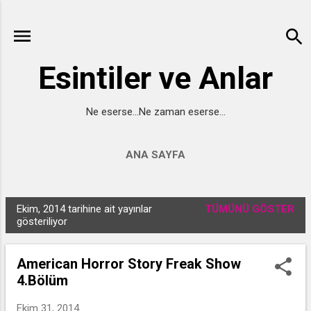
Ana içeriğe atla
Esintiler ve Anlar
Ne eserse...Ne zaman eserse...
ANA SAYFA
Ekim, 2014 tarihine ait yayınlar
TÜMÜNÜ GÖSTER
K
gösteriliyor
a
y
American Horror Story Freak Show
ı
4.Bölüm
t
l
Ekim 31, 2014