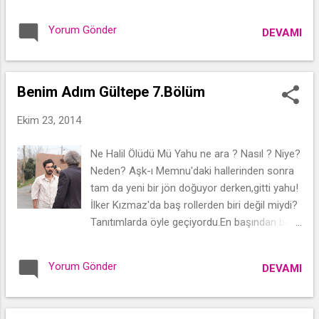
Yorum Gönder
DEVAMI
Benim Adım Gültepe 7.Bölüm
Ekim 23, 2014
Ne Halil Ölüdü Mü Yahu ne ara ? Nasıl ? Niye?
Neden? Aşk-ı Memnu'daki hallerinden sonra
tam da yeni bir jön doğuyor derken,gitti yahu!
İlker Kızmaz'da baş rollerden biri değil miydi?
Tanıtımlarda öyle geçiyordu.En başından beri
üstlendiği karakter kısa ömürlü müydü yoksa
senaristler rota mı değiştirdi bilmiyorum.
Yorum Gönder
DEVAMI
Geçen bölümdeki düğün-dernek,umut-
mutluluk hallerinin yerinde yeller esiyordu bu
bölüm.Ama arada Eşref'e espiri