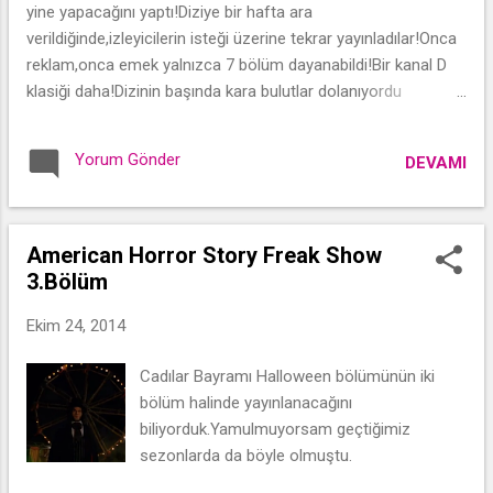
yine yapacağını yaptı!Diziye bir hafta ara
verildiğinde,izleyicilerin isteği üzerine tekrar yayınladılar!Onca
reklam,onca emek yalnızca 7 bölüm dayanabildi!Bir kanal D
klasiği daha!Dizinin başında kara bulutlar dolanıyordu
zaten,milliyet.com.tr'de çıkan habere dayanarak üzülerek
yazıyorum ki Benim Adım Gültepe yayından kaldırıldı!Reyting
Yorum Gönder
DEVAMI
canavarı ,kaliteli bir yapımı daha yok etti!Belki başka bir kanal
alır diziyi ne dersiniz?Bilmem ki,bendeki de bir umut işte!
Benden size tavsiye sevgili kanal D,dizilerinizde bol bol
yakışıklı mankenler olsun.Sesleri de şööyle seksi,iç gıcıklayıcı
American Horror Story Freak Show
dublaj olsun.Konu mu? Aman canım bulursunuz bir konu ne
3.Bölüm
olacak!Bir de tatlı tatlı bir şarkı buldunuz mu tamamdır bu
Ekim 24, 2014
iş!Haydi eyvallah! Gece Saçlı Kız
Cadılar Bayramı Halloween bölümünün iki
bölüm halinde yayınlanacağını
biliyorduk.Yamulmuyorsam geçtiğimiz
sezonlarda da böyle olmuştu.