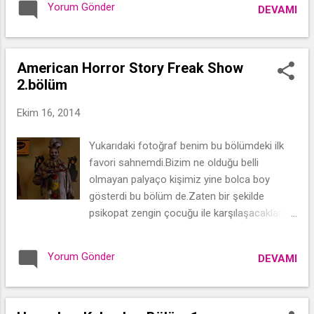
Yorum Gönder
DEVAMI
bir dizi.Oyuncular arası uyum zaten
tartışmasız mükemmel.Binnur Kaya ve Uğur
Yücel arası uyum müthiş! Şive işini pek
bilmem ama benim hoşuma gidiyor
American Horror Story Freak Show
şiveleri,kulak tırmalamıyor.Bazen günlük
2.bölüm
hayatta bile kullanıyorum şivelerini,halledici!
Ekim 16, 2014
Halledici! Tatlı,çekişmeli,umutlu,bazen
hüzünlü ama sevgi dolu bir aile.O
Yukarıdaki fotoğraf benim bu bölümdeki ilk
heyecanları,sürekli panik halleri bana kendi
favori sahnemdi.Bizim ne olduğu belli
ailemi hatırlatıyor. Hele o kalabalık
olmayan palyaço kişimiz yine bolca boy
sorfaları,beni benden alıyor a
gösterdi bu bölüm de.Zaten bir şekilde
dostlar.Özeniyorum! Özlüyorum!
psikopat zengin çocuğu ile karşılaşacaklarını
düşünüyordum ki işbirliğine bile
başladılar.Haydi bakalım sıcak sıcak bu
Yorum Gönder
DEVAMI
bölümün yorumları gelsin efendim.