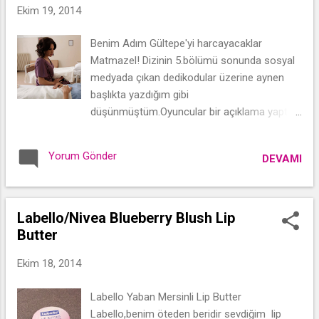
Ekim 19, 2014
Benim Adım Gültepe'yi harcayacaklar
Matmazel! Dizinin 5.bölümü sonunda sosyal
medyada çıkan dedikodular üzerine aynen
başlıkta yazdığım gibi
düşünmüştüm.Oyuncular bir açıklama yaptılar
mı,yaptılarsa da ben mi denk gelmedim
bilmiyorum lakin çok sinirlenmiştim.Üzerine
Yorum Gönder
DEVAMI
çarşamba günü yayınlanması gerekirken bir
de başka dizi yayınlanınca iyice cinlerim
tepeme çıkmıştı,doğruya doğru !
Labello/Nivea Blueberry Blush Lip
Butter
Ekim 18, 2014
Labello Yaban Mersinli Lip Butter
Labello,benim öteden beridir sevdiğim lip