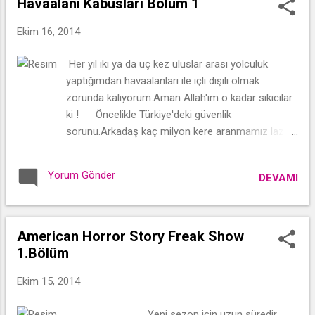
Havaalanı Kabusları Bölüm 1
Ekim 16, 2014
Her yıl iki ya da üç kez uluslar arası yolculuk
yaptığımdan havaalanları ile içli dışılı olmak
zorunda kalıyorum.Aman Allah'ım o kadar sıkıcılar
ki ! Öncelikle Türkiye'deki güvenlik
sorunu.Arkadaş kaç milyon kere aranmamız lazım
uçağa binene kadar ? Havaalanına giriş ayrı
dert,pasaportu geçmek ayrı dert,pasaporttan
Yorum Gönder
DEVAMI
sonra bir kez daha aranması da cabası!Bazen işin
ucunu kaçırıp uçağa binmeden önce pasaport
kontrolü ve el bagajı araması yapanlara bile şahit
oldum Türkiye'de.
American Horror Story Freak Show
1.Bölüm
Ekim 15, 2014
Yeni sezon için uzun süredir