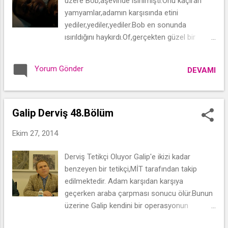
üzere Bob,aşevinde ısırılmıştı.Onu kaçıran
yamyamlar,adamın karşısında etini
yediler,yediler,yediler.Bob en sonunda
ısırıldığını haykırdı.Of,gerçekten güzel bir
sahneydi.O sahneleri izlerken ister istemez
kendimi Bob'un yerine koydum.İnsan o
Yorum Gönder
DEVAMI
anlarda delirme sınırına gelir hatta o sınırı
aşar!Ki bence aşması çok normal!Yahu adam
karşısında sırıta sırıta adamın bacağını
afiyetle yedi,dahası var mı?Ben olsam o
Galip Derviş 48.Bölüm
delirme sınırını çoktan geçerdim her
Ekim 27, 2014
halde.Bob ısırıldığını söyleyince,eti pişirdik
nasılsa diye sakinleşmeye çalıştılar.İnsan en
Derviş Tetikçi Oluyor Galip'e ikizi kadar
beter yaratık!Ne beter yaratık!
benzeyen bir tetikçi,MİT tarafından takip
edilmektedir. Adam karşıdan karşıya
geçerken araba çarpması sonucu ölür.Bunun
üzerine Galip kendini bir operasyonun
ortasında bulacaktır!