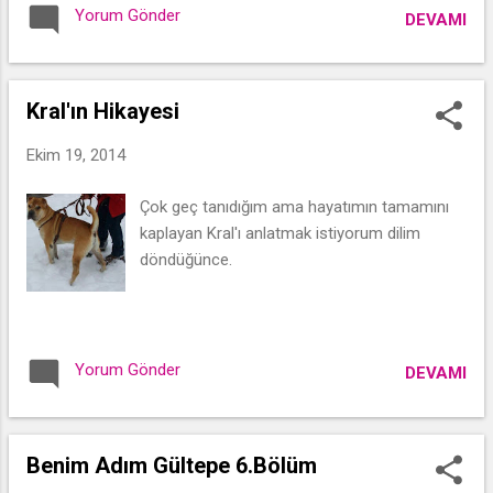
sezonun ilk bölümü ile kalbimi çalmayı yine
Yorum Gönder
DEVAMI
başardı! O kadar zaman beklediğimize değecek bir
sezon geliyor!
Kral'ın Hikayesi
Ekim 19, 2014
Çok geç tanıdığım ama hayatımın tamamını
kaplayan Kral'ı anlatmak istiyorum dilim
döndüğünce.
Yorum Gönder
DEVAMI
Benim Adım Gültepe 6.Bölüm