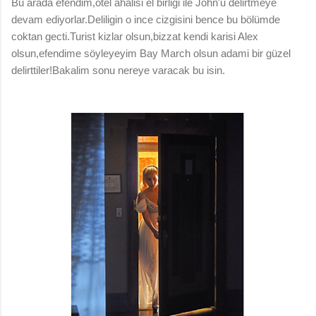
Bu arada efendim,otel ahalisi el birligi ile John'u delirtmeye
devam ediyorlar.Deliligin o ince cizgisini bence bu bölümde
coktan gecti.Turist kizlar olsun,bizzat kendi karisi Alex
olsun,efendime söyleyeyim Bay March olsun adami bir güzel
delirttiler!Bakalim sonu nereye varacak bu isin.