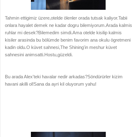
Tahmin ettigimiz üzere,otelde ölenler orada tutsak kaliyor.Tabii
onlara hayalet demek ne kadar dogru bilemiyorum.Arada kalmis
ruhlar mi desek?Bilemedim simdi.Ama otelde kisilip kalmis
kisiler arasinda bu bölümde benim favorim ana okulu ögretmeni
kadin oldu.O küvet sahnesi,The Shining'in meshur küvet
sahnesini animsatti.Hostu,güzeldi.
Bu arada Alex'teki havalar nedir arkadas?Söndürürler kizim
havani akilli ol!Sana da ayri kil oluyorum yahu!