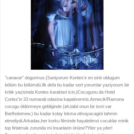
"canavar" dogurmus.(Saniyorum Kontes'e en sinir oldugum
bölüm bu bölümdü.Ilk defa bu kadar sert yorumlar yaziyorum bir
kritik yazisinda Kontes karakteri icin.)Cocugunu da Hotel
Cortez'in 33 numarali odasina kapativermis.Annecik!Ramona
cocugu öldürmeye geldiginde (ah,tabii onun bir ismi var
Bartholomew.) bu kadar kolay lokma olmayacagini tahmin
etmeliydi.Arkadas,her korku filminde hayaletimsi cocuklar minik
top firlatmak zorunda mi insanlarin önüne?Yiter ya yiter!