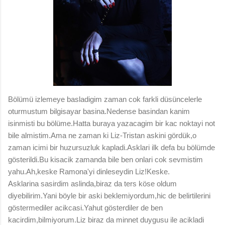
Bölümü izlemeye basladigim zaman cok farkli düsüncelerle
oturmustum bilgisayar basina.Nedense basindan kanim
isinmisti bu bölüme.Hatta buraya yazacagim bir kac noktayi not
bile almistim.Ama ne zaman ki Liz-Tristan askini gördük,o
zaman icimi bir huzursuzluk kapladi.Asklari ilk defa bu bölümde
gösterildi.Bu kisacik zamanda bile ben onlari cok sevmistim
yahu.Ah,keske Ramona'yi dinleseydin Liz!Keske.
Asklarina sasirdim aslinda,biraz da ters köse oldum
diyebilirim.Yani böyle bir aski beklemiyordum,hic de belirtilerini
göstermediler acikcasi.Yahut gösterdiler de ben
kacirdim,bilmiyorum.Liz biraz da minnet duygusu ile acikladi