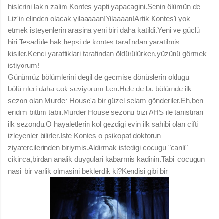
hislerini lakin zalim Kontes yapti yapacagini.Senin ölümün de
Liz'in elinden olacak yilaaaaan!Yilaaaan!Artik Kontes'i yok
etmek isteyenlerin arasina yeni biri daha katildi.Yeni ve güclü
biri.Tesadüfe bak,hepsi de kontes tarafindan yaratilmis
kisiler.Kendi yarattiklari tarafindan öldürülürken,yüzünü görmek
istiyorum!
Günümüz bölümlerini degil de gecmise dönüslerin oldugu
bölümleri daha cok seviyorum ben.Hele de bu bölümde ilk
sezon olan Murder House'a bir güzel selam gönderiler.Eh,ben
eridim bittim tabii.Murder House sezonu bizi AHS ile tanistiran
ilk sezondu.O hayaletlerin kol gezdigi evin ilk sahibi olan cifti
izleyenler bilirler.Iste Kontes o psikopat doktorun
ziyatercilerinden biriymis.Aldirmak istedigi cocugu "canli"
cikinca,birdan analik duygulari kabarmis kadinin.Tabii cocugun
nasil bir varlik olmasini beklerdik ki?Kendisi gibi bir