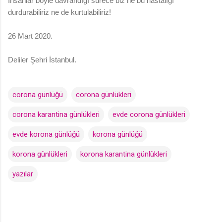
İnsanlar böyle davrandığı sürece biz ne bu hastalığı
durdurabiliriz ne de kurtulabiliriz!
26 Mart 2020.
Deliler Şehri İstanbul.
corona günlüğü
corona günlükleri
corona karantina günlükleri
evde corona günlükleri
evde korona günlüğü
korona günlüğü
korona günlükleri
korona karantina günlükleri
yazılar
Y
o