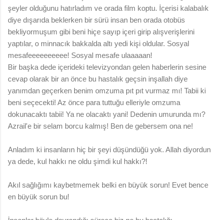
şeyler olduğunu hatırladım ve orada film koptu. İçerisi kalabalık
diye dışarıda beklerken bir sürü insan ben orada otobüs
bekliyormuşum gibi beni hiçe sayıp içeri girip alışverişlerini
yaptılar, o minnacık bakkalda altı yedi kişi oldular. Sosyal
mesafeeeeeeeeee! Sosyal mesafe ulaaaaan!
Bir başka dede içerideki televizyondan gelen haberlerin sesine
cevap olarak bir an önce bu hastalık geçsin inşallah diye
yanımdan geçerken benim omzuma pıt pıt vurmaz mı! Tabii ki
beni seçecekti! Az önce para tuttuğu elleriyle omzuma
dokunacaktı tabii! Ya ne olacaktı yani! Dedenin umurunda mı?
Azrail'e bir selam borcu kalmış! Ben de gebersem ona ne!
Anladım ki insanların hiç bir şeyi düşündüğü yok. Allah diyordun
ya dede, kul hakkı ne oldu şimdi kul hakkı?!
Akıl sağlığımı kaybetmemek belki en büyük sorun! Evet bence
en büyük sorun bu!