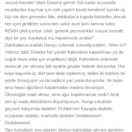
sosyal mesafe! Ulan! Götüme girme! Göt kadar eczanede
insanlardan kaçmak için vals yaptım kendi kendime! İçeride üç
kişi var diye girmedim bile, dakikalarca kapıda bekledim. Ancak
ben içeri girdikten sonra tam sekiz evet tamı tamına sekiz
İNSAN girdi içeriye. Ulan, geberik pezevenkler sosyal mesafe
diye bir şey duydunuz mu hayatınızda acaba?
Dakikalarca oradaki havayı solumak zorunda kaldım. Yeter mi?
Yetmez tabii. Dedeler her yerde! Kahvelerin kapatılması ya da
soğuk hava onlar için engelleyici değil. Kahvelerin önlerinde
oturacak yer olmasa bile ayakta gruplar halinde duruyorlar. Her
köşe başında üç dört tane dede toplanmış, belleri iki büklüm bir
şeyler konuşuyor ya da sadece yan yana duruyorlar. Ve hepsi
ama hepsi ağızlarını kapatmadan inadına öksürüyor.
Öksürüğün inadı olmaz, ama ağız kapatmamak nedir? Artık
ben işi inada döktüklerini düşünüyorum. Hangi sokaktan
geçsem karşımda dedeler! Of Allah'ım! Kasapta dedeler,
eczanede dedeler, markette dedeler! Dedeleeeeer!
Dedeleeeeer!
Tam kurtuldum eve ulaştım derken bakkaldan almam gereken