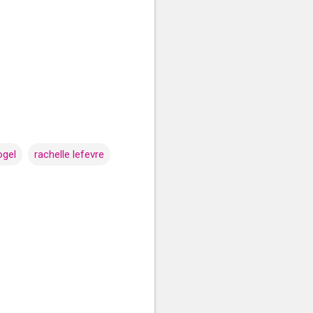
ogel
rachelle lefevre