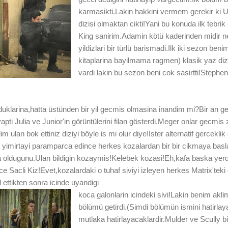
karmasikti.Lakin hakkini vermem gerekir ki 
dizisi olmaktan cikti!Yani bu konuda ilk teb
King sanirim.Adamin kötü kaderinden midir ne
yildizlari bir türlü barismadi.Ilk iki sezon ben
kitaplarina bayilmama ragmen) klasik yaz dizis
vardi lakin bu sezon beni cok sasirtti!Stephe
uklarina,hatta üstünden bir yil gecmis olmasina inandim mi?Bir an g
apti Julia ve Junior'in görüntülerini filan gösterdi.Meger onlar gecmi
m ulan bok ettiniz diziyi böyle is mi olur diye!Ister alternatif gerceklik
yimirtayi paramparca edince herkes kozalardan bir bir cikmaya basl
 oldugunu.Ulan bildigin kozaymis!Kelebek kozasi!Eh,kafa baska yer
Sacli Kiz!Evet,kozalardaki o tuhaf siviyi izleyen herkes Matrix'teki 
l ettikten sonra icinde uyandigi
koca galonlarin icindeki sivi!Lakin benim akli
bölümü getirdi.(Simdi bölümün ismini hatirla
mutlaka hatirlayacaklardir.Mulder ve Scully 