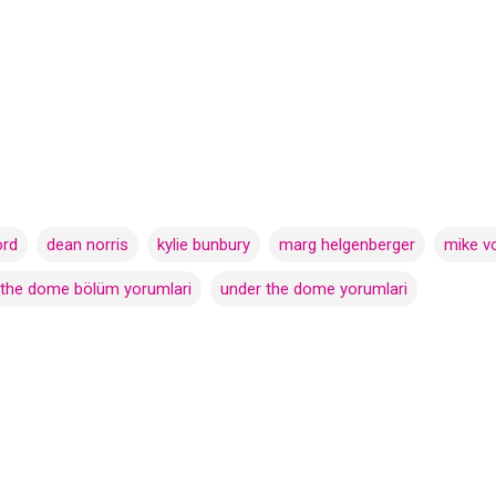
ord
dean norris
kylie bunbury
marg helgenberger
mike v
 the dome bölüm yorumlari
under the dome yorumlari