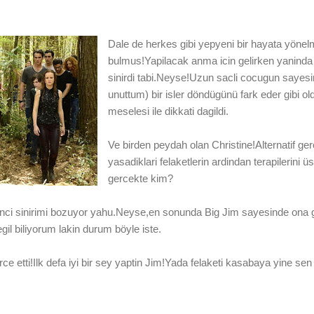
Dale de herkes gibi yepyeni bir hayata yönelmi
bulmus!Yapilacak anma icin gelirken yaninda E
sinirdi tabi.Neyse!Uzun sacli cocugun sayesi
unuttum) bir isler döndügünü fark eder gibi o
meselesi ile dikkati dagildi.
Ve birden peydah olan Christine!Alternatif gerc
yasadiklari felaketlerin ardindan terapilerini ü
gercekte kim?
inanci sinirimi bozuyor yahu.Neyse,en sonunda Big Jim sayesinde ona
il biliyorum lakin durum böyle iste.
 etti!Ilk defa iyi bir sey yaptin Jim!Yada felaketi kasabaya yine sen