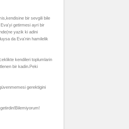
s,kendisine bir sevgili bile
va'yi getirmesi ayri bir
nde(ne yazik ki adini
lduysa da Eva'nin hamilelik
eklikte kendileri toplumlarin
stlenen bir kadin.Peki
 güvenmemesi gerektigini
 getirdin!Bilemiyorum!