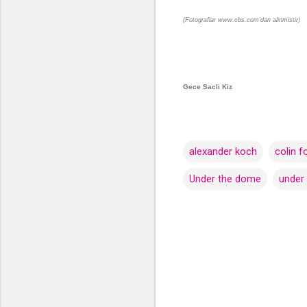
(Fotograflar www.cbs.com'dan alinmistir)
Gece Sacli Kiz
alexander koch
colin f
Under the dome
under
Y
o
r
u
m