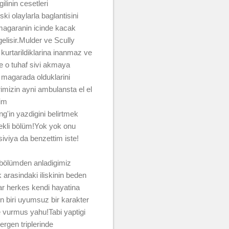
ilinin cesetleri
i olaylarla baglantisini
magaranin icinde kacak
,gelisir.Mulder ve Scully
 kurtarildiklarina inanmaz ve
e o tuhaf sivi akmaya
 magarada olduklarini
imizin ayni ambulansta el el
dim
g'in yazdigini belirtmek
bekli bölüm!Yok yok onu
iviya da benzettim iste!
i bölümden anladigimiz
k arasindaki iliskinin beden
r herkes kendi hayatina
n biri uyumsuz bir karakter
e vurmus yahu!Tabi yaptigi
ergen triplerinde