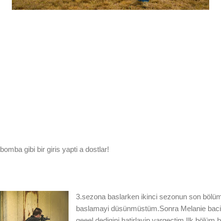
ba gibi bir giris yapti a dostlar!
3.sezona baslarken ikinci sezonun son bölüm
baslamayi düsünmüstüm.Sonra Melanie bacini
geeel dedigini hatirlayip vargectim.Ilk bölüm bi