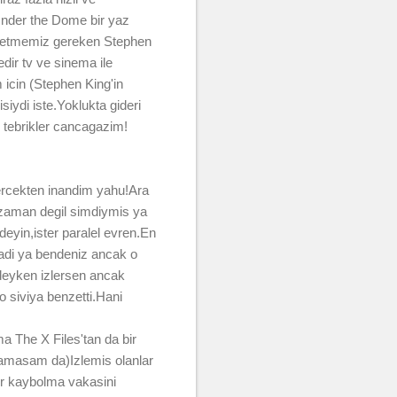
Under the Dome bir yaz
rik etmemiz gereken Stephen
dir tv ve sinema ile
im icin (Stephen King'in
iydi iste.Yoklukta gideri
n tebrikler cancagazim!
ercekten inandim yahu!Ara
s zaman degil simdiymis ya
 deyin,ister paralel evren.En
adi ya bendeniz ancak o
deyken izlersen ancak
o siviya benzetti.Hani
ma The X Files'tan da bir
yamasam da)Izlemis olanlar
bir kaybolma vakasini