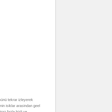
ünü tekrar izleyerek
n isiklar arasindan geel
raz fazla hizli ve