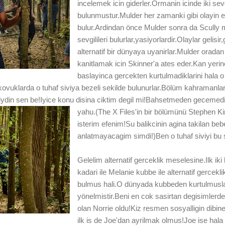
incelemek icin giderler.Ormanin icinde iki sevg
bulunmustur.Mulder her zamanki gibi olayin esk
bulur.Ardindan önce Mulder sonra da Scully 
sevgilileri bulurlar,yasiyorlardir.Olaylar gelisir
alternatif bir dünyaya uyanirlar.Mulder oradan
kanitlamak icin Skinner'a ates eder.Kan yerin
baslayinca gercekten kurtulmadiklarini hala o
 kovuklarda o tuhaf siviya bezeli sekilde bulunurlar.Bölüm kahramanlar
iziydin sen be!Iyice konu disina ciktim degil mi!Bahsetmeden geceme
yahu.(The X Files'in bir bölümünü Stephen Kin
isterim efenim!Su balikcinin agina takilan be
anlatmayacagim simdi!)Ben o tuhaf siviyi bu s
Gelelim alternatif gerceklik meselesine.Ilk ik
kadari ile Melanie kubbe ile alternatif gercekli
bulmus hali.O dünyada kubbeden kurtulmusla
yönelmistir.Beni en cok sasirtan degisimlerde
olan Norrie oldu!Kiz resmen sosyalligin dibin
ilk is de Joe'dan ayrilmak olmus!Joe ise hala 