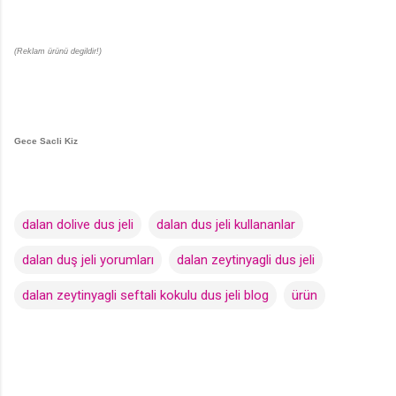
(Reklam ürünü degildir!)
Gece Sacli Kiz
dalan dolive dus jeli
dalan dus jeli kullananlar
dalan duş jeli yorumları
dalan zeytinyagli dus jeli
dalan zeytinyagli seftali kokulu dus jeli blog
ürün
Y
o
r