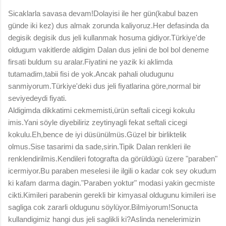
Sicaklarla savasa devam!Dolayisi ile her gün(kabul bazen
günde iki kez) dus almak zorunda kaliyoruz.Her defasinda da
degisik degisik dus jeli kullanmak hosuma gidiyor.Türkiye'de
oldugum vakitlerde aldigim Dalan dus jelini de bol bol deneme
firsati buldum su aralar.Fiyatini ne yazik ki aklimda
tutamadim,tabii fisi de yok.Ancak pahali oludugunu
sanmiyorum.Türkiye'deki dus jeli fiyatlarina göre,normal bir
seviyedeydi fiyati.
Aldigimda dikkatimi cekmemisti,ürün seftali cicegi kokulu
imis.Yani söyle diyebiliriz zeytinyagli fekat seftali cicegi
kokulu.Eh,bence de iyi düsünülmüs.Güzel bir birliktelik
olmus.Sise tasarimi da sade,sirin.Tipik Dalan renkleri ile
renklendirilmis.Kendileri fotografta da görüldügü üzere "paraben"
icermiyor.Bu paraben meselesi ile ilgili o kadar cok sey okudum
ki kafam darma dagin."Paraben yoktur" modasi yakin gecmiste
cikti.Kimileri parabenin gerekli bir kimyasal oldugunu kimileri ise
sagliga cok zararli oldugunu söylüyor.Bilmiyorum!Sonucta
kullandigimiz hangi dus jeli saglikli ki?Aslinda nenelerimizin