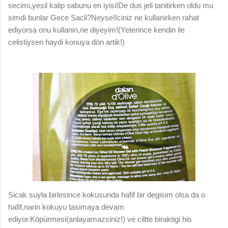
secimi,yesil kalip sabunu en iyisi!De dus jeli tanitirken oldu mu
simdi bunlar Gece Sacli?Neyse!Iciniz ne kullanirken rahat
ediyorsa onu kullanin,ne diyeyim!(Yeterince kendin ile
celistiysen haydi konuya dön artik!)
Sicak suyla birlesince kokusunda hafif bir degisim olsa da o
hafif,narin kokuyu tasimaya devam
ediyor.Köpürmesi(anlayamazsiniz!) ve ciltte biraktigi his