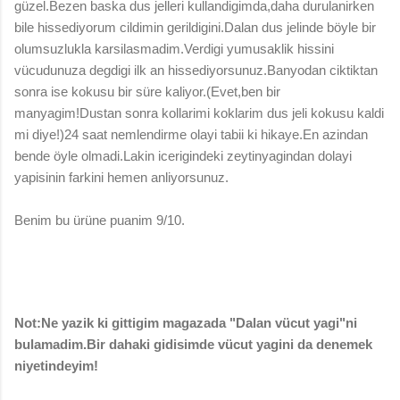
güzel.Bezen baska dus jelleri kullandigimda,daha durulanirken
bile hissediyorum cildimin gerildigini.Dalan dus jelinde böyle bir
olumsuzlukla karsilasmadim.Verdigi yumusaklik hissini
vücudunuza degdigi ilk an hissediyorsunuz.Banyodan ciktiktan
sonra ise kokusu bir süre kaliyor.(Evet,ben bir
manyagim!Dustan sonra kollarimi koklarim dus jeli kokusu kaldi
mi diye!)24 saat nemlendirme olayi tabii ki hikaye.En azindan
bende öyle olmadi.Lakin icerigindeki zeytinyagindan dolayi
yapisinin farkini hemen anliyorsunuz.
Benim bu ürüne puanim 9/10.
Not:Ne yazik ki gittigim magazada "Dalan vücut yagi"ni
bulamadim.Bir dahaki gidisimde vücut yagini da denemek
niyetindeyim!