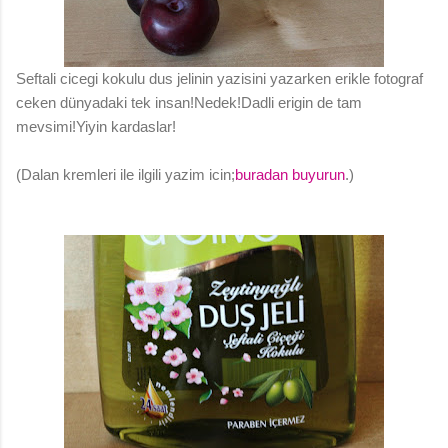
Seftali cicegi kokulu dus jelinin yazisini yazarken erikle fotograf
ceken dünyadaki tek insan!Nedek!Dadli erigin de tam
mevsimi!Yiyin kardaslar!
(Dalan kremleri ile ilgili yazim icin;
buradan buyurun
.)