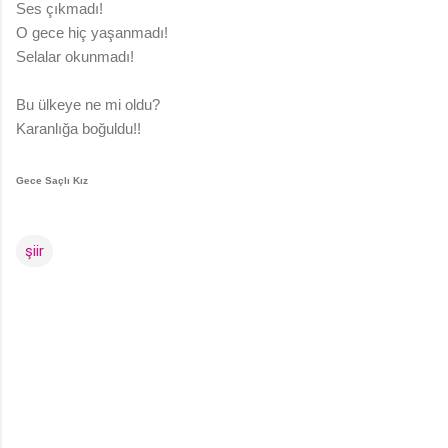
Ses çıkmadı!
O gece hiç yaşanmadı!
Selalar okunmadı!
Bu ülkeye ne mi oldu?
Karanlığa boğuldu!!
Gece Saçlı Kız
şiir
Y
o
r
u
m
l