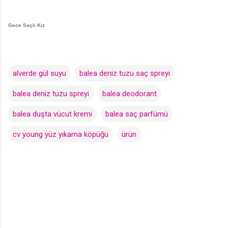
Gece Saçlı Kız
alverde gül suyu
balea deniz tuzu saç spreyi
balea deniz tuzu spreyi
balea deodorant
balea duşta vücut kremi
balea saç parfümü
cv young yüz yıkama köpüğü
ürün
Y
o
r
u
m