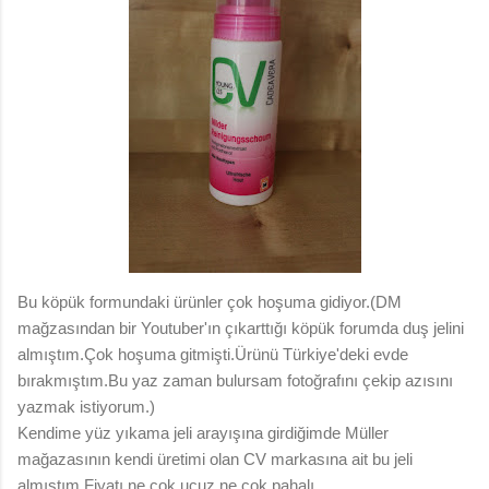
Bu köpük formundaki ürünler çok hoşuma gidiyor.(DM
mağzasından bir Youtuber'ın çıkarttığı köpük forumda duş jelini
almıştım.Çok hoşuma gitmişti.Ürünü Türkiye'deki evde
bırakmıştım.Bu yaz zaman bulursam fotoğrafını çekip azısını
yazmak istiyorum.)
Kendime yüz yıkama jeli arayışına girdiğimde Müller
mağazasının kendi üretimi olan CV markasına ait bu jeli
almıştım.Fiyatı ne çok ucuz ne çok pahalı