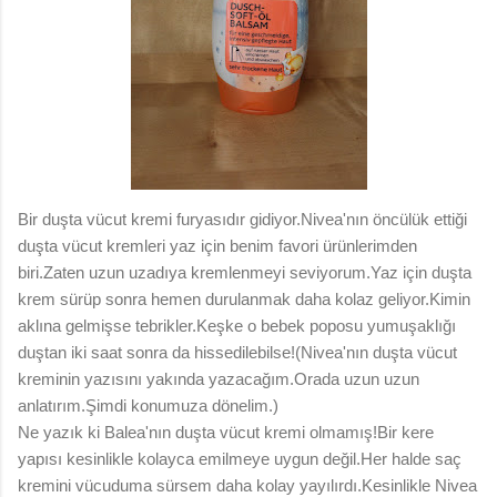
Bir duşta vücut kremi furyasıdır gidiyor.Nivea'nın öncülük ettiği
duşta vücut kremleri yaz için benim favori ürünlerimden
biri.Zaten uzun uzadıya kremlenmeyi seviyorum.Yaz için duşta
krem sürüp sonra hemen durulanmak daha kolaz geliyor.Kimin
aklına gelmişse tebrikler.Keşke o bebek poposu yumuşaklığı
duştan iki saat sonra da hissedilebilse!(Nivea'nın duşta vücut
kreminin yazısını yakında yazacağım.Orada uzun uzun
anlatırım.Şimdi konumuza dönelim.)
Ne yazık ki Balea'nın duşta vücut kremi olmamış!Bir kere
yapısı kesinlikle kolayca emilmeye uygun değil.Her halde saç
kremini vücuduma sürsem daha kolay yayılırdı.Kesinlikle Nivea