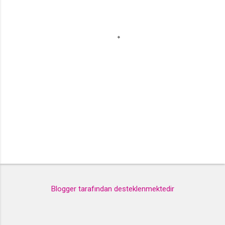
l
a
r
Blogger tarafından desteklenmektedir