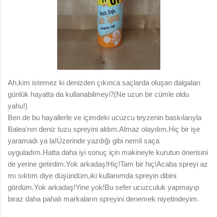
Ah,kim istemez ki denizden çıkınca saçlarda oluşan dalgaları
günlük hayatta da kullanabilmeyi?(Ne uzun bir cümle oldu
yahu!)
Ben de bu hayallerle ve içimdeki ucuzcu teyzenin baskılarıyla
Balea'nın deniz tuzu spreyini aldım.Almaz olaydım.Hiç bir işe
yaramadı ya la!Üzerinde yazdığı gibi nemli saça
uyguladım.Hatta daha iyi sonuç için makineyle kurutun önerisini
de yerine getirdim.Yok arkadaş!Hiç!Tam bir hiç!Acaba spreyi az
mı sıktım diye düşündüm,iki kullanımda spreyin dibini
gördüm.Yok arkadaş!Yine yok!Bu sefer ucuzculuk yapmayıp
biraz daha pahalı markaların spreyini denemek niyetindeyim.