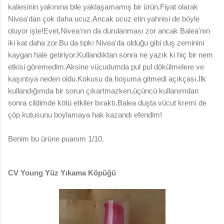
kaliesinin yakınına bile yaklaşamamış bir ürün.Fiyat olarak
Nivea'dan çok daha ucuz.Ancak ucuz etin yahnisi de böyle
oluyor işte!Evet,Nivea'nın da durulanması zor ancak Balea'nın
iki kat daha zor.Bu da tıpkı Nivea'da olduğu gibi duş zeminini
kaygan hale getiriyor.Kullandıktan sonra ne yazık ki hiç bir nem
etkisi göremedim.Aksine vücudumda pul pul dökülmelere ve
kaşıntıya neden oldu.Kokusu da hoşuma gitmedi açıkçası.İlk
kullandığımda bir sorun çıkartmazken,üçüncü kullanımdan
sonra cildimde kötü etkiler bıraktı.Balea duşta vücut kremi de
çöp kutusunu boylamaya hak kazandı efendim!
Benim bu ürüne puanım 1/10.
CV Young Yüz Yıkama Köpüğü