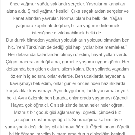
önce yağmur yağdı, saklandı serçeler. Yavrularını kanatları
altına aldı. Şimdi yağmur kesildi. Çıktı saçaklardan serçeler ve
kanat altından yavrular. Normal olanı bu belki de. Yağan
yağmura kapılmak değil de, bir an yağmur dinlenmek
istediğinde cıvıldayabilmek belki de.
Dur durak bilmeden yapılan yolculukların yolcusu olmadım ben
hiç. Yeni Türkü'nün de dediği gibi hep ''yollar bize memleket.''
Her defasında kalanlardan olmayı diledim, hayat yolları verdi.
Çılgın maceraları değil ama, gurbette yaşamı uygun gördü. Her
defasında ben giden oldum, ailem kalan. Ben yollarda yaşadım
özlemin iç acısını, onlar evlerde. Ben uçaklarda heyecanla
kavuşmayı bekledim, onlar günler öncesinden hazırlıklarda
karşıladılar kavuşmayı. Aynı duyguların, farklı yansımalarıydık
belki. Aynı özlemle ben burada, onlar orada yaşamayı öğrendi.
Hayat, çok öğretici. On sekizimde bana neler neler öğretti.
Mızmız bir çocuk gibi ağlamamayı öğretti. İçimdeki kız
çocuğunu susturmayı öğretti. Sonracığıma kalbimi öyle
yumuşacık değil de taş gibi tutmayı öğretti. Öğretti anam öğretti.
İyi bir öğrenci miydim bilmem ama durup dinlediğim kesindi.