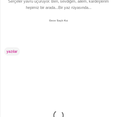
Serçeler yavru uçuruyor. Ben, sevdiğim, ailem, kardeşlerim
hepimiz bir arada...Bir yaz rüyasında...
Gece Saçlı Kız
yazılar
Y
o
r
u
m
l
a
r