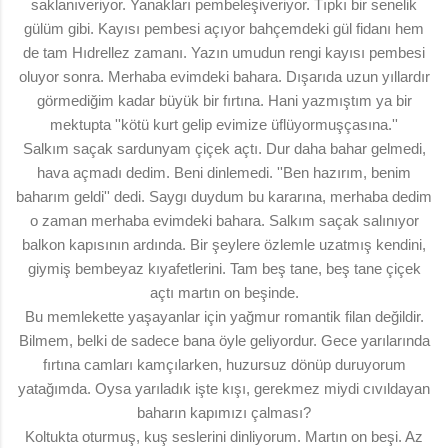
saklanıveriyor. Yanakları pembeleşiveriyor. Tıpkı bir senelik
gülüm gibi. Kayısı pembesi açıyor bahçemdeki gül fidanı hem
de tam Hıdrellez zamanı. Yazın umudun rengi kayısı pembesi
oluyor sonra. Merhaba evimdeki bahara. Dışarıda uzun yıllardır
görmediğim kadar büyük bir fırtına. Hani yazmıştım ya bir
mektupta ''kötü kurt gelip evimize üflüyormuşçasına.''
Salkım saçak sardunyam çiçek açtı. Dur daha bahar gelmedi,
hava açmadı dedim. Beni dinlemedi. ''Ben hazırım, benim
baharım geldi'' dedi. Saygı duydum bu kararına, merhaba dedim
o zaman merhaba evimdeki bahara. Salkım saçak salınıyor
balkon kapısının ardında. Bir şeylere özlemle uzatmış kendini,
giymiş bembeyaz kıyafetlerini. Tam beş tane, beş tane çiçek
açtı martın on beşinde.
Bu memlekette yaşayanlar için yağmur romantik filan değildir.
Bilmem, belki de sadece bana öyle geliyordur. Gece yarılarında
fırtına camları kamçılarken, huzursuz dönüp duruyorum
yatağımda. Oysa yarıladık işte kışı, gerekmez miydi cıvıldayan
baharın kapımızı çalması?
Koltukta oturmuş, kuş seslerini dinliyorum. Martın on beşi. Az