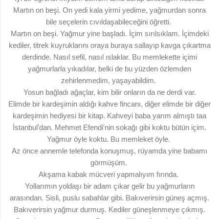
Martın on beşi. On yedi kala yirmi yedime, yağmurdan sonra
bile seçelerin cıvıldaşabileceğini öğretti.
Martın on beşi. Yağmur yine başladı. İçim sırılsıklam. İçimdeki
kediler, titrek kuyruklarını oraya buraya sallayıp kavga çıkartma
derdinde. Nasıl sefil, nasıl ıslaklar. Bu memlekette içimi
yağmurlarla yıkadılar, belki de bu yüzden özlemden
zehirlenmedim, yaşayabildim.
Yosun bağladı ağaçlar, kim bilir onların da ne derdi var.
Elimde bir kardeşimin aldığı kahve fincanı, diğer elimde bir diğer
kardeşimin hediyesi bir kitap. Kahveyi baba yarım almıştı taa
İstanbul'dan. Mehmet Efendi'nin sokağı gibi koktu bütün içim.
Yağmur öyle koktu. Bu memleket öyle.
Az önce annemle telefonda konuşmuş, rüyamda yine babamı
görmüşüm.
Akşama kabak mücveri yapmalıyım fırında.
Yollarımın yoldaşı bir adam çıkar gelir bu yağmurların
arasından. Sisli, puslu sabahlar gibi. Bakıverirsin güneş açmış.
Bakıverirsin yağmur durmuş. Kediler güneşlenmeye çıkmış.