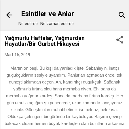
Ana içeriğe atla
Esintiler ve Anlar
Ne eserse...Ne zaman eserse...
Yağmurlu Haftalar, Yağmurdan
Hayatlar/Bir Gurbet Hikayesi
Mart 15, 2019
Martın on beşi. Bu kışı da yarıladık işte. Sabahleyin, inatçı
gugukçukların sesiyle uyandım. Panjurları açmadan önce, tek
güneşti aklımdan geçen. Ah, kandırıkçı gugukçuk! Sağanak
yağmurla fırtına oldu bana merhaba diyen. Eh, sana da
merhaba yağmur kardeş. Sana da merhaba fırtına kardeş. Her
gün umutla açtığım şu pencerede, uzun zamandır tanışıyoruz
sizinle. Güneşle olan muhabbetimiz ise pek az, pek kısa.
Oldukça çekingen, bir görünüp bir kayboluyor. Başımı çevirip
bakacak olsam,hemen b
üyük kardeşleri olan bulutların arkasına