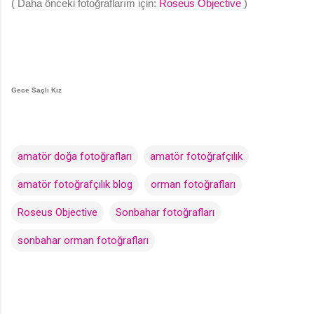
( Daha önceki fotoğraflarım için:
Roseus Objective
)
Gece Saçlı Kız
amatör doğa fotoğrafları
amatör fotoğrafçılık
amatör fotoğrafçılık blog
orman fotoğrafları
Roseus Objective
Sonbahar fotoğrafları
sonbahar orman fotoğrafları
Y
o