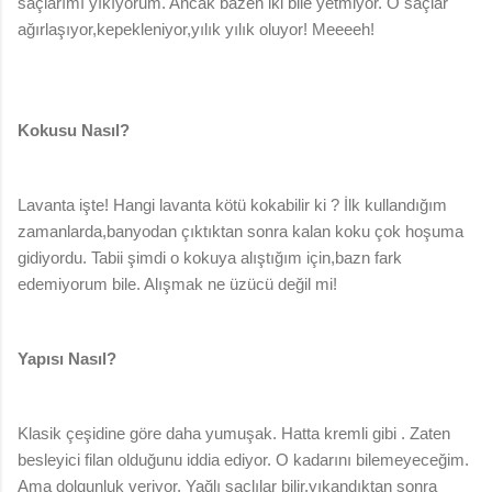
saçlarımı yıkıyorum. Ancak bazen iki bile yetmiyor. O saçlar
ağırlaşıyor,kepekleniyor,yılık yılık oluyor! Meeeeh!
Kokusu Nasıl?
Lavanta işte! Hangi lavanta kötü kokabilir ki ? İlk kullandığım
zamanlarda,banyodan çıktıktan sonra kalan koku çok hoşuma
gidiyordu. Tabii şimdi o kokuya alıştığım için,bazn fark
edemiyorum bile. Alışmak ne üzücü değil mi!
Yapısı Nasıl?
Klasik çeşidine göre daha yumuşak. Hatta kremli gibi . Zaten
besleyici filan olduğunu iddia ediyor. O kadarını bilemeyeceğim.
Ama dolgunluk veriyor. Yağlı saçlılar bilir,yıkandıktan sonra