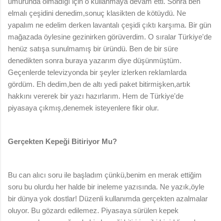
umurunda olmadığı için o kullanmaya devam etti. Sonra ben
elmalı çeşidini denedim,sonuç klasikten de kötüydü. Ne
yapalım ne edelim derken lavantalı çeşidi çıktı karşıma. Bir gün
mağazada öylesine gezinirken görüverdim. O sıralar Türkiye'de
henüz satışa sunulmamış bir üründü. Ben de bir süre
denedikten sonra buraya yazarım diye düşünmüştüm.
Geçenlerde televizyonda bir şeyler izlerken reklamlarda
gördüm. Eh dedim,ben de altı yedi paket bitirmişken,artık
hakkını vererek bir yazı hazırlarım. Hem de Türkiye'de
piyasaya çıkmış,denemek isteyenlere fikir olur.
Gerçekten Kepeği Bitiriyor Mu?
Bu can alıcı soru ile başladım çünkü,benim en merak ettiğim
soru bu olurdu her halde bir ineleme yazısında. Ne yazık,öyle
bir dünya yok dostlar! Düzenli kullanımda gerçekten azalmalar
oluyor. Bu gözardı edilemez. Piyasaya sürülen kepek