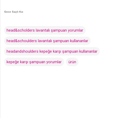
Gece Saçlı Kız
head&scholders lavantalı şampuan yorumlar
head&schoulders lavantalı şampuan kullananlar
headandshoulders kepeğe karşı şampuan kullananlar
kepeğe karşı şampuan yorumlar
ürün
Y
o
r
u
m
l