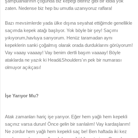
şampuanlarının çoğunda biz kepeği bitiririz gibi bir iddia yok
zaten. Nedense biz hep bu umutla uzanıyoruz raflara!
Bazı mevsimlerde yada ülke dışına seyahat ettiğimde genellikle
saçımda kepek atağı başlıyor. Yok böyle bir şey! Saçımı
yıkıyorum,havluya sarıyorum. Henüz taramadan aynı
kepeklerin sanki çoğalmış olarak orada durduklarını görüyorum!
Vay vaaay vaaaay! Vay benim dertli başım vaaaay! Böyle
ataklarda ne yazık ki Head&Shoulders'ın pek bir numarası
olmuyor açıkçası!
İşe Yarıyor Mu?
Atak zamanları hariç işe yarıyor. Eğer hem yağlı hem kepekli
saçınız varsa durun! Önce gelin bir sarılalım! Vay kardaşlarım!
Ne zordur hem yağlı hem kepekli saç be! Ben haftada iki kez