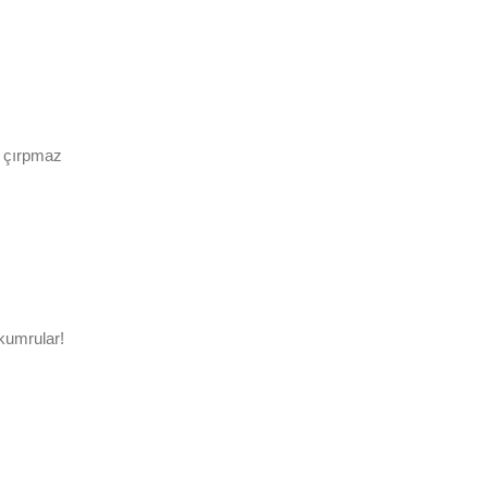
t çırpmaz
 kumrular!