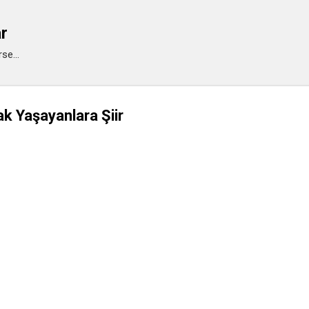
Ana içeriğe atla
ar
se...
 Yaşayanlara Şiir
e