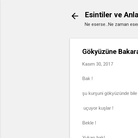
Esintiler ve Anl
Ne eserse...Ne zaman eser
Gökyüzüne Bakarak
Kasım 30, 2017
Bak !
şu kurşuni gökyüzünde bil
uçuyor kuşlar !
Bekle !
Yukarı bak!