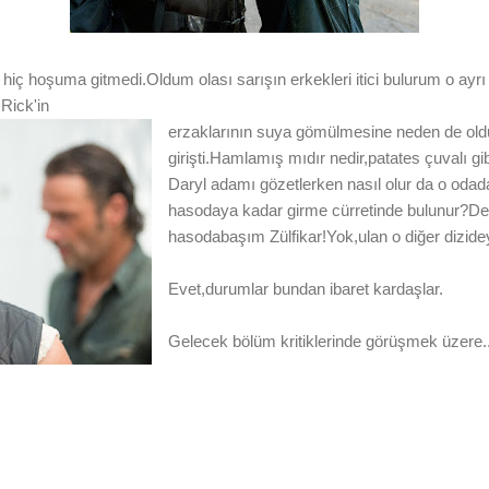
 hiç hoşuma gitmedi.Oldum olası sarışın erkekleri itici bulurum o ayr
Rick'in
erzaklarının suya gömülmesine neden de old
girişti.Hamlamış mıdır nedir,patates çuvalı gi
Daryl adamı gözetlerken nasıl olur da o od
hasodaya kadar girme cürretinde bulunur?Derh
hasodabaşım Zülfikar!Yok,ulan o diğer dizide
Evet,durumlar bundan ibaret kardaşlar.
Gelecek bölüm kritiklerinde görüşmek üzere..