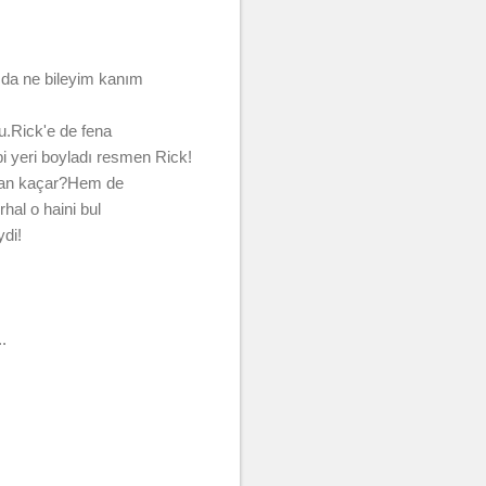
ı da ne bileyim kanım
u.Rick'e de fena
bi yeri boyladı resmen Rick!
adan kaçar?Hem de
al o haini bul
ydi!
.