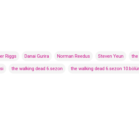
er Riggs
Danai Gurira
Norman Reedus
Steven Yeun
the
si
the walking dead 6.sezon
the walking dead 6.sezon 10.böl