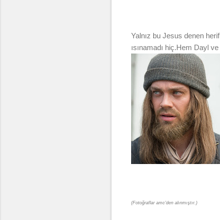
Yalnız bu Jesus denen herif
ısınamadı hiç.Hem Dayl ve 
(Fotoğraflar amc'den alınmıştır.)