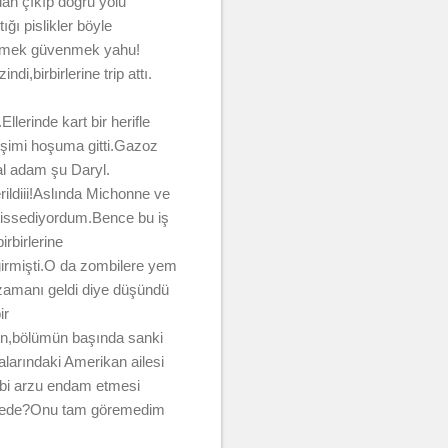
dan çıkıp doğru yolu
ğı pislikler böyle
demek güvenmek yahu!
i,birbirlerine trip attı.
lerinde kart bir herifle
tişimi hoşuma gitti.Gazoz
al adam şu Daryl.
ildiii!Aslında Michonne ve
 hissediyordum.Bence bu iş
rbirlerine
girmişti.O da zombilere yem
 zamanı geldi diye düşündü
ir
aten,bölümün başında sanki
alarındaki Amerikan ailesi
ibi arzu endam etmesi
ahnede?Onu tam göremedim