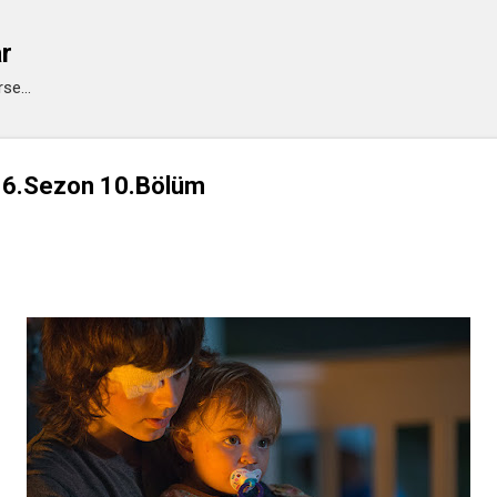
Ana içeriğe atla
ar
se...
 6.Sezon 10.Bölüm