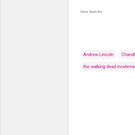
Gece Saçlı Kız
Andrew Lincoln
Chandl
the walking dead inceleme
Y
o
r
u
m
l
a