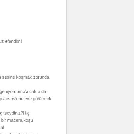
uz efendim!
ah sesine koşmak zorunda
 beğeniyordum.Ancak o da
rip Jesus'unu eve götürmek
 gitseydiniz?Hiç
a bir macera,koşu
n!