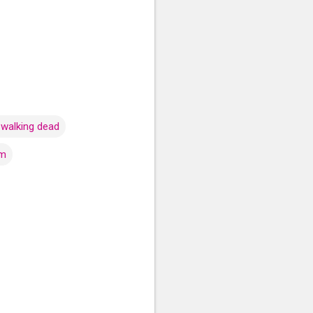
 walking dead
üm