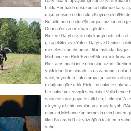
Daryl adam toplayalım,insanlar iyidir kafasın
buldu.Her halde dokuzuncu bölümde karşılaştı
düşünmesine neden oldu.Ki iyi de oldu!Ne 
Bu bölümde ne oldu?İki ergenimiz kırlarda gezind
Deanna'nın zombi halini gördük.
Rick ve Daryl erzak dolu kamyoneti heba etti.El
çıkageldiler eve.Yalnız Daryl ve Denise'in ile
meselesini unutmaması filan aslında duygus
Michonne ve Rick!Eveeet!Mercimek fırına ver
Rick arasındaki ince nüansları uzun süredir
yokluktan filan olmadı.Uzun zamandır onları bi
yakıştırıyordum.Lakin araya şu sarışın abla 
olduğuna göre artık Rick'i bir halvete sokma
her halde pek sevgili senaristler.Valla bence b
sakıncası yok,gayette tatlı bir çift oldular!Z
aileymiş gibi bir havaları yok muydu yahu?Ar
esprileri,Michonne'un bornozla evin hanımı g
filan.Bu arada Rick yüzüğünü taktı mı o s
yahu.