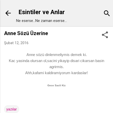
Ana içeriğe atla
Esintiler ve Anlar
Ne eserse...Ne zaman eserse...
Anne Sözü Üzerine
Şubat 12, 2016
Anne sözü dinlenmeliymis demek ki.
Kac yasinda olursan ol,sacini yikayip disari cikarsan basin
agrirmis.
Ahh,kafami kaldiramiyorum kardaslar!
Gece Sacli Kiz
yazılar