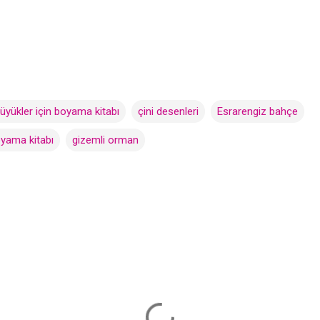
üyükler için boyama kitabı
çini desenleri
Esrarengiz bahçe
oyama kitabı
gizemli orman