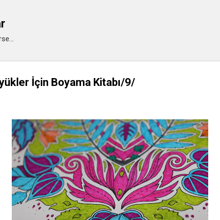
Ana içeriğe atla
ar
se...
ükler İçin Boyama Kitabı/9/