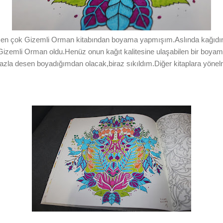
r en çok Gizemli Orman kitabından boyama yapmışım.Aslında kağıdını
izemli Orman oldu.Henüz onun kağıt kalitesine ulaşabilen bir boyama 
zla desen boyadığımdan olacak,biraz sıkıldım.Diğer kitaplara yöne