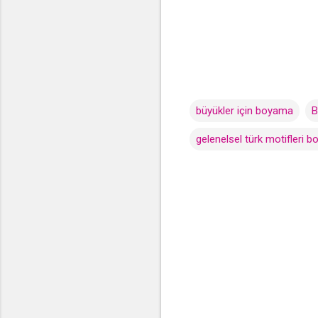
büyükler için boyama
B
gelenelsel türk motifleri b
Y
o
r
u
m
l
a
r