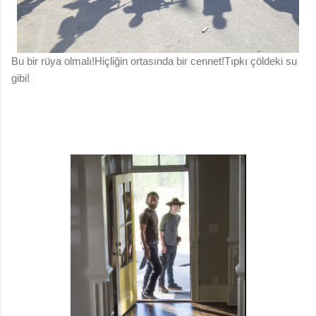
Bu bir rüya olmalı!Hiçliğin ortasında bir cennet!Tıpkı çöldeki su
gibi!