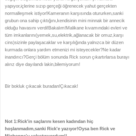
yapıyor,içlerine sızıp gerçeği öğrenecek yahut gerçekten
normalleşmek istiyor!Kameranın karşısında otururken,sanki
grubun ona sahip çıktığını,kendisinin mini minnak bir annecik
olduğu havasını verdi!Bakalım!Malikane kıvamındaki evleri ve
tüm imkanlarını(yemek,su,elektrik,ağlanacak bir omuz,karşı
cins)sizinle paylaşacaklar ve karşılığında yalnızca bir düzen
kurmada onlara yardım etmenizi mi isteyecekler?Ne kadar
inandırıcı?Gerçi bölüm sonunda Rick sorun çıkartırlarsa burayı
alırız diye dayılandı lakin,bilemiyorum!
Bir bokluk çıkacak buradan!Çıkacak!
Not 1:Rick'in saçlarını kesen kadından hiç
hoşlanmadım,sanki Rick'e yazıyor!Oysa ben Rick ve
Michonne'u yakıştırıyordum!!