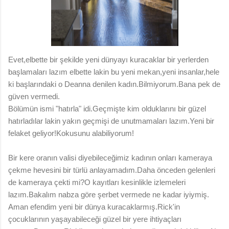
Evet,elbette bir şekilde yeni dünyayı kuracaklar bir yerlerden
başlamaları lazım elbette lakin bu yeni mekan,yeni insanlar,hele
ki başlarındaki o Deanna denilen kadın.Bilmiyorum.Bana pek de
güven vermedi.
Bölümün ismi "hatırla" idi.Geçmişte kim olduklarını bir güzel
hatırladılar lakin yakın geçmişi de unutmamaları lazım.Yeni bir
felaket geliyor!Kokusunu alabiliyorum!
Bir kere oranın valisi diyebileceğimiz kadının onları kameraya
çekme hevesini bir türlü anlayamadım.Daha önceden gelenleri
de kameraya çekti mi?O kayıtları kesinlikle izlemeleri
lazım.Bakalım nabza göre şerbet vermede ne kadar iyiymiş.
Aman efendim yeni bir dünya kuracaklarmış.Rick'in
çocuklarının yaşayabileceği güzel bir yere ihtiyaçları