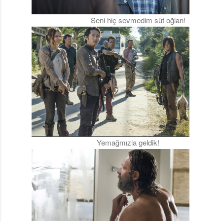
Seni hiç sevmedim süt oğlan!
Yemağmızla geldik!