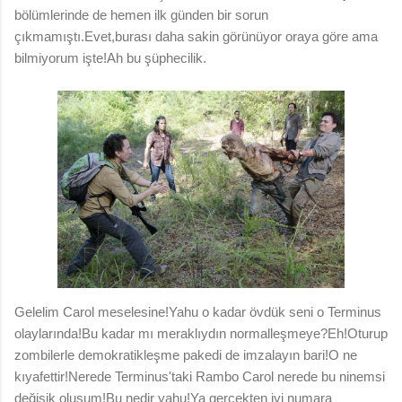
bölümlerinde de hemen ilk günden bir sorun
çıkmamıştı.Evet,burası daha sakin görünüyor oraya göre ama
bilmiyorum işte!Ah bu şüphecilik.
Gelelim Carol meselesine!Yahu o kadar övdük seni o Terminus
olaylarında!Bu kadar mı meraklıydın normalleşmeye?Eh!Oturup
zombilerle demokratikleşme pakedi de imzalayın bari!O ne
kıyafettir!Nerede Terminus'taki Rambo Carol nerede bu ninemsi
değişik oluşum!Bu nedir yahu!Ya gerçekten iyi numara