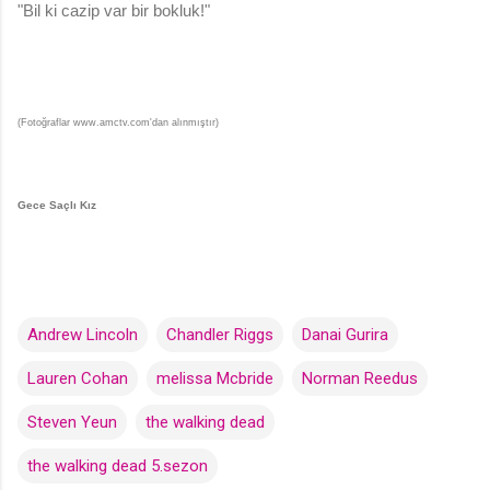
"Bil ki cazip var bir bokluk!"
(Fotoğraflar www.amctv.com'dan alınmıştır)
Gece Saçlı Kız
Andrew Lincoln
Chandler Riggs
Danai Gurira
Lauren Cohan
melissa Mcbride
Norman Reedus
Steven Yeun
the walking dead
the walking dead 5.sezon