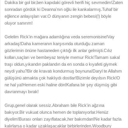
Dakika bir gol bir,ben kapıdaki görevli herifi hiç sevmedim!Zaten
sonradan gördük ki Deanna'nın oğlu ile kankalarmış.Tuhaf bir
eğlence anlayışları var.O dünyanın zengin bebesi(!) böyle
oluyor sanırım!
Gelelim Rick'in mağara adamlığına veda seremonisine!Vay
arkadaş!Daha kameranın karşısında oturduğu zaman
gözlerimin önüne hastaneden çıktığı ilk anlar gelmişti.Cılız
kolları,saçları ve bembeyaz teniyle memur Rick!Tamam sakal
traşı oldun,yıkandın paklandın da en sonda o kıyafeti giymek
neydi yahu?Bir de kravatı kondurmuş boynuna!Daryl te Allahım
gülüşünü atmakta çok haklıydı dostlar!Bizimle deyılsın Rick!O
ne hal ya!Hemen eski haline dön!Kafana bir şey düşmüş gibi
davranmayı bırak!
Grup,genel olarak sessiz.Abraham bile Rick'in ağzına
bakıyor.Bir vukuat olunca hemen de toplanıyorlar.Henüz
diyelim!Burası onları zayıflatacak,her bakımdan!Ne kadar fazla
kalırlarsa o kadar uzaklaşacaklar birbirlerinden.Woodbury