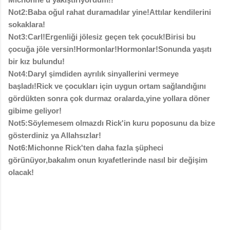
Not2:Baba oğul rahat duramadılar yine!Attılar kendilerini
sokaklara!
Not3:Carl!Ergenliği jölesiz geçen tek çocuk!Birisi bu
çocuğa jöle versin!Hormonlar!Hormonlar!Sonunda yaşıtı
bir kız bulundu!
Not4:Daryl şimdiden ayrılık sinyallerini vermeye
başladı!Rick ve çocukları için uygun ortam sağlandığını
gördükten sonra çok durmaz oralarda,yine yollara döner
gibime geliyor!
Not5:Söylemesem olmazdı Rick'in kuru poposunu da bize
gösterdiniz ya Allahsızlar!
Not6:Michonne Rick'ten daha fazla şüpheci
görünüyor,bakalım onun kıyafetlerinde nasıl bir değişim
olacak!