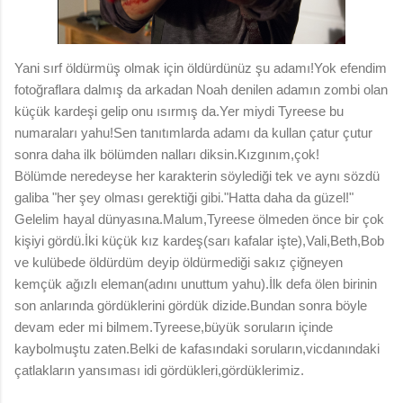
Yani sırf öldürmüş olmak için öldürdünüz şu adamı!Yok efendim
fotoğraflara dalmış da arkadan Noah denilen adamın zombi olan
küçük kardeşi gelip onu ısırmış da.Yer miydi Tyreese bu
numaraları yahu!Sen tanıtımlarda adamı da kullan çatur çutur
sonra daha ilk bölümden nalları diksin.Kızgınım,çok!
Bölümde neredeyse her karakterin söylediği tek ve aynı sözdü
galiba "her şey olması gerektiği gibi."Hatta daha da güzel!"
Gelelim hayal dünyasına.Malum,Tyreese ölmeden önce bir çok
kişiyi gördü.İki küçük kız kardeş(sarı kafalar işte),Vali,Beth,Bob
ve kulübede öldürdüm deyip öldürmediği sakız çiğneyen
kemçük ağızlı eleman(adını unuttum yahu).İlk defa ölen birinin
son anlarında gördüklerini gördük dizide.Bundan sonra böyle
devam eder mi bilmem.Tyreese,büyük soruların içinde
kaybolmuştu zaten.Belki de kafasındaki soruların,vicdanındaki
çatlakların yansıması idi gördükleri,gördüklerimiz.