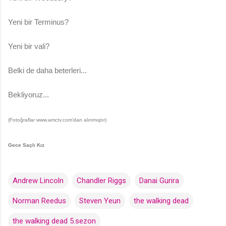
Yeni bir Terminus?
Yeni bir vali?
Belki de daha beterleri...
Bekliyoruz...
(Fotoğraflar www.amctv.com'dan alınmıştır)
Gece Saçlı Kız
Andrew Lincoln
Chandler Riggs
Danai Gurira
Norman Reedus
Steven Yeun
the walking dead
the walking dead 5.sezon