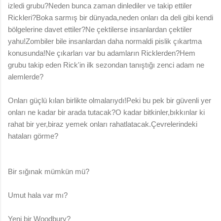
izledi grubu?Neden bunca zaman dinlediler ve takip ettiler
Rickleri?Boka sarmış bir dünyada,neden onları da deli gibi kendi
bölgelerine davet ettiler?Ne çektilerse insanlardan çektiler
yahu!Zombiler bile insanlardan daha normaldi pislik çıkartma
konusunda!Ne çıkarları var bu adamların Ricklerden?Hem
grubu takip eden Rick'in ilk sezondan tanıştığı zenci adam ne
alemlerde?
Onları güçlü kılan birlikte olmalarıydı!Peki bu pek bir güvenli yer
onları ne kadar bir arada tutacak?O kadar bitkinler,bıkkınlar ki
rahat bir yer,biraz yemek onları rahatlatacak.Çevrelerindeki
hataları görme?
Bir sığınak mümkün mü?
Umut hala var mı?
Yeni bir Woodbury?