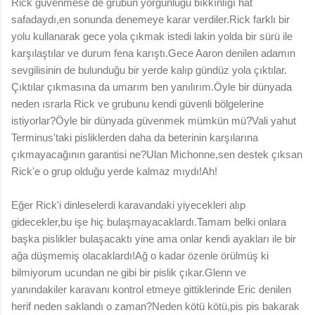
Rick güvenmese de grubun yorgunluğu bıkkınlığı hat
safadaydı,en sonunda denemeye karar verdiler.Rick farklı bir
yolu kullanarak gece yola çıkmak istedi lakin yolda bir sürü ile
karşılaştılar ve durum fena karıştı.Gece Aaron denilen adamın
sevgilisinin de bulunduğu bir yerde kalıp gündüz yola çıktılar.
Çıktılar çıkmasına da umarım ben yanılırım.Öyle bir dünyada
neden ısrarla Rick ve grubunu kendi güvenli bölgelerine
istiyorlar?Öyle bir dünyada güvenmek mümkün mü?Vali yahut
Terminus'taki pisliklerden daha da beterinin karşılarına
çıkmayacağının garantisi ne?Ulan Michonne,sen destek çıksan
Rick'e o grup olduğu yerde kalmaz mıydı!Ah!
Eğer Rick'i dinleselerdi karavandaki yiyecekleri alıp
gidecekler,bu işe hiç bulaşmayacaklardı.Tamam belki onlara
başka pislikler bulaşacaktı yine ama onlar kendi ayakları ile bir
ağa düşmemiş olacaklardı!Ağ o kadar özenle örülmüş ki
bilmiyorum ucundan ne gibi bir pislik çıkar.Glenn ve
yanındakiler karavanı kontrol etmeye gittiklerinde Eric denilen
herif neden saklandı o zaman?Neden kötü kötü,pis pis bakarak