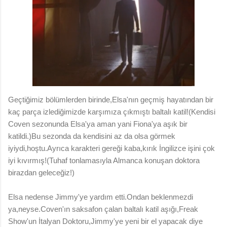
Geçtiğimiz bölümlerden birinde,Elsa'nın geçmiş hayatından bir
kaç parça izlediğimizde karşımıza çıkmıştı baltalı katil!(Kendisi
Coven sezonunda Elsa'ya aman yani Fiona'ya aşık bir
katildi.)Bu sezonda da kendisini az da olsa görmek
iyiydi,hoştu.Ayrıca karakteri gereği kaba,kırık İngilizce işini çok
iyi kıvırmış!(Tuhaf tonlamasıyla Almanca konuşan doktora
birazdan geleceğiz!)
Elsa nedense Jimmy'ye yardım etti.Ondan beklenmezdi
ya,neyse.Coven'ın saksafon çalan baltalı katil aşığı,Freak
Show'un İtalyan Doktoru,Jimmy'ye yeni bir el yapacak diye