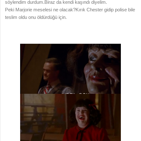
söylendim durdum.Biraz da kendi kaşındı diyelim.
Peki Marjorie meselesi ne olacak?Kırık Chester gidip polise bile
teslim oldu onu öldürdüğü için.