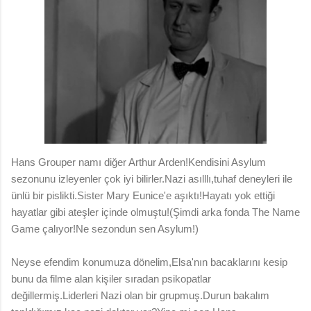
Hans Grouper namı diğer Arthur Arden!Kendisini Asylum
sezonunu izleyenler çok iyi bilirler.Nazi asılllı,tuhaf deneyleri ile
ünlü bir pislikti.Sister Mary Eunice'e aşıktı!Hayatı yok ettiği
hayatlar gibi ateşler içinde olmuştu!(Şimdi arka fonda The Name
Game çalıyor!Ne sezondun sen Asylum!)
Neyse efendim konumuza dönelim,Elsa'nın bacaklarını kesip
bunu da filme alan kişiler sıradan psikopatlar
değillermiş.Liderleri Nazi olan bir grupmuş.Durun bakalım