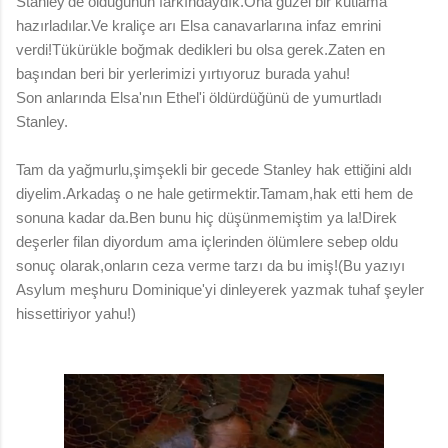
Stanley'de olduğunun farkındaydık.Ona güzel bir kutlama
hazırladılar.Ve kraliçe arı Elsa canavarlarına infaz emrini
verdi!Tükürükle boğmak dedikleri bu olsa gerek.Zaten en
başından beri bir yerlerimizi yırtıyoruz burada yahu!
Son anlarında Elsa'nın Ethel'i öldürdüğünü de yumurtladı
Stanley.
Tam da yağmurlu,şimşekli bir gecede Stanley hak ettiğini aldı
diyelim.Arkadaş o ne hale getirmektir.Tamam,hak etti hem de
sonuna kadar da.Ben bunu hiç düşünmemiştim ya la!Direk
deşerler filan diyordum ama içlerinden ölümlere sebep oldu
sonuç olarak,onların ceza verme tarzı da bu imiş!(Bu yazıyı
Asylum meşhuru Dominique'yi dinleyerek yazmak tuhaf şeyler
hissettiriyor yahu!)