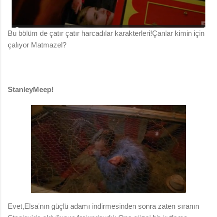
Bu bölüm de çatır çatır harcadılar karakterleri!Çanlar kimin için
çalıyor Matmazel?
StanleyMeep!
Evet,Elsa'nın güçlü adamı indirmesinden sonra zaten sıranın