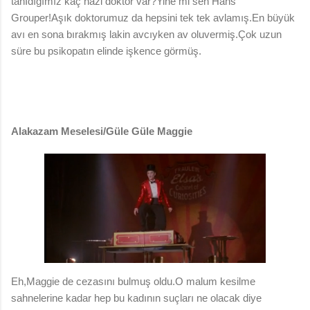
tanIdığımız kaç nazi doktor var?Yine mi sen Hans
Grouper!Aşık doktorumuz da hepsini tek tek avlamış.En büyük
avı en sona bırakmış lakin avcıyken av oluvermiş.Çok uzun
süre bu psikopatın elinde işkence görmüş.
Alakazam Meselesi/Güle Güle Maggie
Eh,Maggie de cezasını bulmuş oldu.O malum kesilme
sahnelerine kadar hep bu kadının suçları ne olacak diye