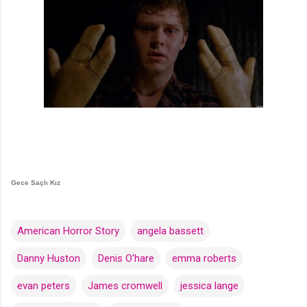
Gece Saçlı Kız
American Horror Story
angela bassett
Danny Huston
Denis O'hare
emma roberts
evan peters
James cromwell
jessica lange