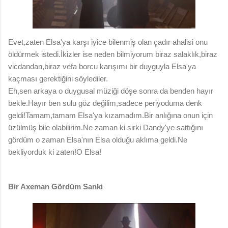
Evet,zaten Elsa'ya karşı iyice bilenmiş olan çadır ahalisi onu
öldürmek istedi.İkizler ise neden bilmiyorum biraz salaklık,biraz
vicdandan,biraz vefa borcu karışımı bir duyguyla Elsa'ya
kaçması gerektiğini söylediler.
Eh,sen arkaya o duygusal müziği döşe sonra da benden hayır
bekle.Hayır ben sulu göz değilim,sadece periyoduma denk
geldi!Tamam,tamam Elsa'ya kızamadım.Bir anlığına onun için
üzülmüş bile olabilirim.Ne zaman ki sirki Dandy'ye sattığını
gördüm o zaman Elsa'nın Elsa olduğu aklıma geldi.Ne
bekliyorduk ki zaten!O Elsa!
Bir Axeman Gördüm Sanki