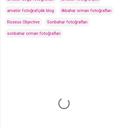
amatör fotoğrafçılık blog
ilkbahar orman fotoğrafları
Roseus Objective
Sonbahar fotoğrafları
sonbahar orman fotoğrafları
Y
o
r
u
m
l
a
r