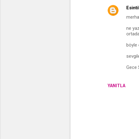
u
Esinti
m
merha
l
ne yaz
a
ortada
r
böyle 
sevgile
Gece S
YANITLA