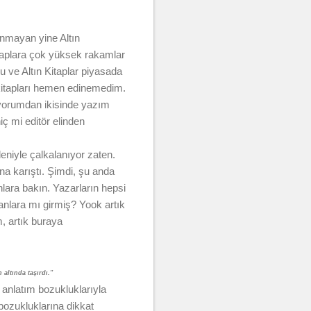
unmayan yine Altın
itaplara çok yüksek rakamlar
u ve Altın Kitaplar piyasada
 kitapları hemen edinemedim.
ç yorumdan ikisinde yazım
ç mi editör elinden
eniyle çalkalanıyor zaten.
na karıştı. Şimdi, şu anda
lara bakın. Yazarların hepsi
tanlara mı girmiş? Yook artık
, artık buraya
altında taşırdı.''
anlatım bozukluklarıyla
bozukluklarına dikkat