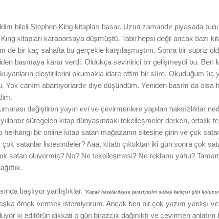
bildim bileli Stephen King kitapları basar. Uzun zamandır piyasada bul
King kitapları karaborsaya düşmüştü. Tabii hepsi değil ancak bazı k
m de bir kaç sahafta bu gerçekle karşılaşmıştım. Sonra bir süpriz old
den basmaya karar verdi. Oldukça sevinirici bir gelişmeydi bu. Ben
 okuyanların eleştirilerini okumakla idare ettim bir süre. Okuduğum ü
du. Yok canım abartıyorlardır diye düşündüm. Yeniden basım da olsa hi
dim.
marası değiştiren yayın evi ve çevirmenlere yapılan haksızlıklar ned
ıllardır süregelen kitap dünyasındaki tekelleşmeler derken, ortalık fe
 herhangi bir online kitap satan mağazanın sitesine girin ve çok satan
r çok satanlar listesindeler? Aaa, kitabı çıktıktan iki gün sonra çok sa
 çok satan oluvermiş? Ne? Ne tekelleşmesi? Ne reklamı yahu? Tamam
ağıttık.
ında başlıyor yanlışlıklar.
''Kapak havalardaysa şemsiyesini subay kamçısı gibi kolunun 
aşka örnek vermek istemiyorum. Ancak ben bir çok yazım yanlışı ve 
uyor ki editörün dikkati o gün birazcık dağınıktı ve çevirmen anlatım 