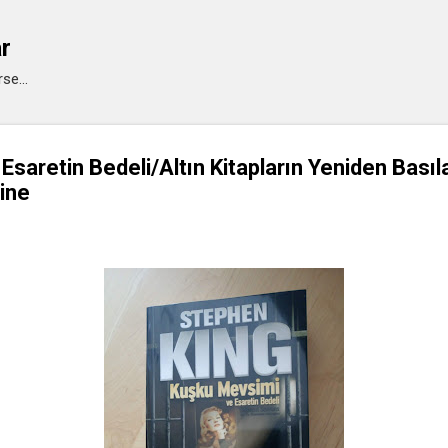
Ana içeriğe atla
ar
se...
Esaretin Bedeli/Altın Kitapların Yeniden Bası
rine