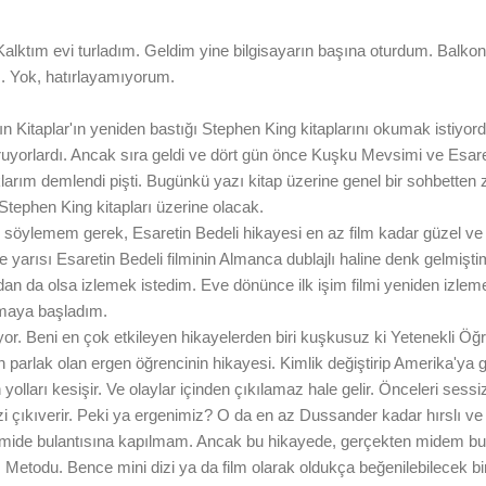
lktım evi turladım. Geldim yine bilgisayarın başına oturdum. Balko
. Yok, hatırlayamıyorum.
 Kitaplar'ın yeniden bastığı Stephen King kitaplarını okumak istiyordu
uyorlardı. Ancak sıra geldi ve dört gün önce Kuşku Mevsimi ve Esareti
arım demlendi pişti. Bugünkü yazı kitap üzerine genel bir sohbetten 
Stephen King kitapları üzerine olacak.
öylemem gerek, Esaretin Bedeli hikayesi en az film kadar güzel ve etk
e yarısı Esaretin Bedeli filminin Almanca dublajlı haline denk gelmişt
ndan da olsa izlemek istedim. Eve dönünce ilk işim filmi yeniden izlem
maya başladım.
or. Beni en çok etkileyen hikayelerden biri kuşkusuz ki Yetenekli Öğr
n parlak olan ergen öğrencinin hikayesi. Kimlik değiştirip Amerika'ya
 yolları kesişir. Ve olaylar içinden çıkılamaz hale gelir. Önceleri sessi
zi çıkıverir. Peki ya ergenimiz? O da en az Dussander kadar hırslı ve
n mide bulantısına kapılmam. Ancak bu hikayede, gerçekten midem bu
etodu. Bence mini dizi ya da film olarak oldukça beğenilebilecek bi