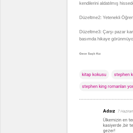
kendilerini aldatılmış hissed
Düzeltme2: Yetenekli Öğrenc
Düzeltme3: Çarşı pazar kar
basımda hikaye görünmüyo
Gece Saçlı Kız
kitap kokusu
stephen ki
stephen king romanları yo
Adsız
7 Hazira
Y
Ülkemizin en t
o
kasiyerde ,bir t
r
gezer!