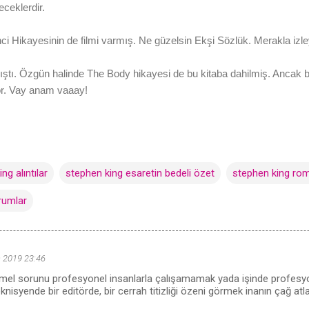
eceklerdir.
i Hikayesinin de filmi varmış. Ne güzelsin Ekşi Sözlük. Merakla izl
ıştı. Özgün halinde The Body hikayesi de bu kitaba dahilmiş. Ancak 
r. Vay anam vaaay!
ng alıntılar
stephen king esaretin bedeli özet
stephen king rom
rumlar
n 2019 23:46
emel sorunu profesyonel insanlarla çalışamamak yada işinde profes
eknisyende bir editörde, bir cerrah titizliği özeni görmek inanın çağ atl