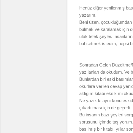
Henüz diğer yenilenmiş bas
yazarım.
Beni üzen, çocukluğumdan ber
bulmak ve karalamak için değ
ufak tefek şeyler. İnsanlar
bahsetmek istedim, hepsi b
Sonradan Gelen Düzeltme/Notl
yazılanları da okudum. Ve ba
Bunlardan biri eski basımlar
okurlara verilen cevap yenide
aldığım kitabı eksik mi oku
Ne yazık ki aynı konu eskide
çıkartılması için de geçerli.
Bu insanın bazı şeyleri sor
sorusunu içimde taşıyorum. 
basılmış bir kitabı, yıllar 