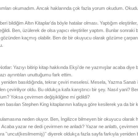
ımları okumadım. Ancak haklarında çok fazla yorum okudum. Okuduktan
i bildiğim Altın Kitaplar'da böyle hatalar olması. Yaptığım eleştiriler,
ildi. Ben, üzülerek de olsa yapıcı eleştiriler yaptım. Bunlar sonraki b
ın gözünden kaçmış olabilir. Ben de bir okuyucu olarak gözüme çarpan 
u.
ar: Yazıyı bitirip kitap hakkında Ekşi'de ne yazmışlar acaba diye bak
zı ayrıntıları unuttuğumu fark ettim.
 yeniden basıldığında, tekrar çeviri meselesi. Mesela, Yazma Sanatı i
n çeviriliyor oldu. Bu oldukça kafa karıştırıcı bir şey. Nasıl yani? Ben 
dum? Yoksa çevirmen değişikliğine mi gidildi?
n basılan Stephen King kitaplarının kafaya göre kesilerek ya da bir kit
gulamasına neden oluyor. Ben, İngilizce bilmeyen bir okuyucu olarak 
Acaba yazar ne dedi çevirmen ne anladı? Yazar ne anlattı, çevirmen 
sonra ''uncut(kesilmemiş)'' diyerek oldukça fazla sayfa farkıyla yeniden