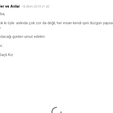
ler ve Anlar
16 Ekim 2019 21:42
ba,
ık ki öyle. aslında çok zor da değil, her insan kendi işini düzgün yap
.
olacağı günleri umut edelim.
r...
açlı Kız