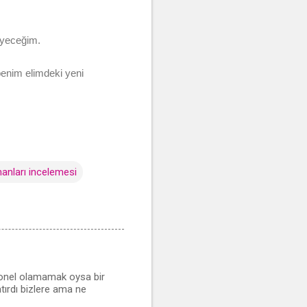
eyeceğim.
benim elimdeki yeni
anları incelemesi
yonel olamamak oysa bir
atırdı bizlere ama ne