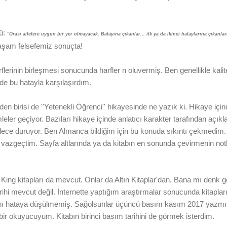
ü:
''Orası ailelere uygun bir yer olmayacak. Balayına çıkanlar... ilk ya da ikinci halaylarına çıkanla
yaşam felsefemiz sonuçta!
flerinin birleşmesi sonucunda harfler n oluvermiş. Ben genellikle kalite
de bu hatayla karşılaşırdım.
en birisi de ''Yetenekli Öğrenci'' hikayesinde ne yazık ki. Hikaye iç
eler geçiyor. Bazıları hikaye içinde anlatıcı karakter tarafından açıkl
lece duruyor. Ben Almanca bildiğim için bu konuda sıkıntı çekmedim.
azgeçtim. Sayfa altlarında ya da kitabın en sonunda çevirmenin notla
ing kitapları da mevcut. Onlar da Altın Kitaplar'dan. Bana mı denk 
ihi mevcut değil. İnternette yaptığım araştırmalar sonucunda kitapları
ynı hataya düşülmemiş. Sağolsunlar üçüncü basım kasım 2017 yazmışl
ı bir okuyucuyum. Kitabın birinci basım tarihini de görmek isterdim.