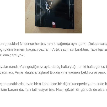
n çocuklar! Nedense her bayram kulağımda aynı şarkı. Doksanlarda
eçirdiğim bilmem kaçıncı bayram. Artık saymayı bıraktım. Tabii bayr
r, ona çare yok.
avalar ısındı. Yani geçtiğimiz aylarda üç hafta yağmur iki hafta güne
 yağmadı. Aman dağlara taşlara! Bugün yine yağmur bekliyorlar ama
çen sıcaklarda, evde bir o kanepede bir diğer kanepede yatmaktan 
m kararında. Tatlı tatlı esiyor bile. Nasıl güzel. Bir güncük de olsa, 