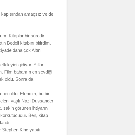
n kapısından amaçsız ve de
m. Kitaplar bir süredir
n Bedeli kitabını bitirdim.
ziyade daha çok Altın
ileyici gidiyor. Yıllar
im. Film babamın en sevdiği
ek oldu. Sonra da
enci oldu. Efendim, bu bir
 gelen, yaşlı Nazi Dussander
z, sakin görünen ihtiyarın
 korkutucudur. Ben, kitap
landı.
r Stephen King yapıtı