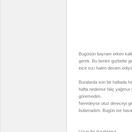
Bugüüün bayram erken kalkı
gerek. Bu benim gurbette g
ince sızı halen devam ediyo
Buralarda son bir haftada h
hafta nedense hiiiç yağmur
göremedim.
Neredeyse otuz dereceyi ge
bulamadım. Bugün ise hava ta
Uzun bir duraklama.