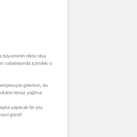
 büyümenin etkisi olsa
am sabahlarında içimdeki o
ş temposuyla giderken, bu
, ufukta henüz yağmur
başka yapacak bir şey
nasıl güzel!