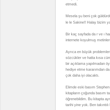
etmedi.
Mesela şu beni çok güldürd
le le Sakine!! Halay bizim 
Bir kaç sayfada da r ve ı har
internete koyulmuş metinler
Ayrıca en büyük problemlerd
sözcükler ve hatta kısa cüml
bir açıklama yapılmadan öy
hediye etme kararımdan da v
çok daha iyi olacaktı.
Elimde eski basım Stephen K
kitapların çoğunda basım tar
öğrenebildim. Bu kitapta a
tarihi yine yok. Ben takıntıl