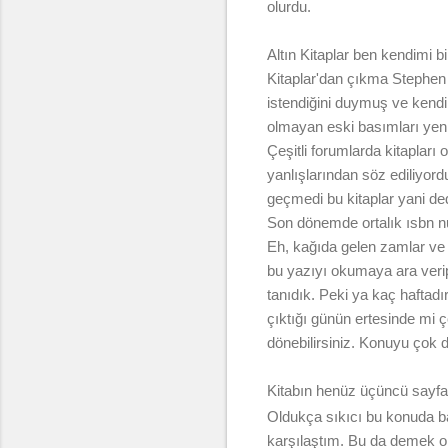
olurdu.
Altın Kitaplar ben kendimi 
Kitaplar'dan çıkma Stephen 
istendiğini duymuş ve kendi
olmayan eski basımları yeni
Çeşitli forumlarda kitapları
yanlışlarından söz ediliyor
geçmedi bu kitaplar yani de
Son dönemde ortalık ısbn nu
Eh, kağıda gelen zamlar ve y
bu yazıyı okumaya ara verip
tanıdık. Peki ya kaç haftadı
çıktığı günün ertesinde mi
dönebilirsiniz. Konuyu çok d
Kitabın henüz üçüncü sayfas
Oldukça sıkıcı bu konuda b
karşılaştım. Bu da demek ol