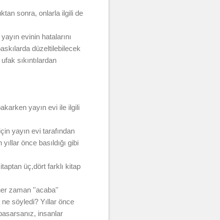
 sonra, onlarla ilgili de
 yayın evinin hatalarını
askılarda düzeltilebilecek
ufak sıkıntılardan
arken yayın evi ile ilgili
çin yayın evi tarafından
yıllar önce basıldığı gibi
aptan üç,dört farklı kitap
her zaman ''acaba''
ne söyledi? Yıllar önce
 basarsanız, insanlar