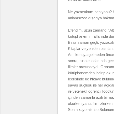
Ne yazacaktım ben yahu? Ka
anlamsızca dışarıya baktım
Efendim, uzun zamandır Altın
kütüphanemin raflarında dur
Biraz zaman geçti, yazacakl
Kitaplar ve yeniden basılan 
Asıl konuya gelmeden önce s
sonra, bir otel odasında gec
filmler arasındaydı. Ortası
kütüphanemden indirip oku
İçerisinde üç hikaye bulunuy
savaş suçlusu ile her açıda
ile yetenekli öğrenci Todd'un
içinden zamanla azılı bir na
okurken yahut film izlerke
Son hikayemiz ise Solunum M