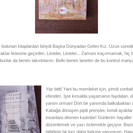
de bulunan kitaplardan biriydi Başka Dünyadan Gelen Kız. Uzun süredir
klar listesine geçirdim. Listeler, Listeler... Zamanı kaçırmamak, hiç
te bunlar da benim takıntılarım. Belki benim lanetim de bu kontrol many
Yaz bitti! Yani bu memleket için, şimdi sonb
efendim. İşte kırsalda yaşamanın faydaları, dö
yanım orman! Dört bir yanımda balkabakları m
Kabağa dönüşen pipili prensler, kendi ayakla
insanlara direnen kadınlar! Günlerim hayaller 
düzenlemek ve yazı özlemekle geçiyor. Bazen
bittiğinin bir kez daha farkına varıyorum. Hav