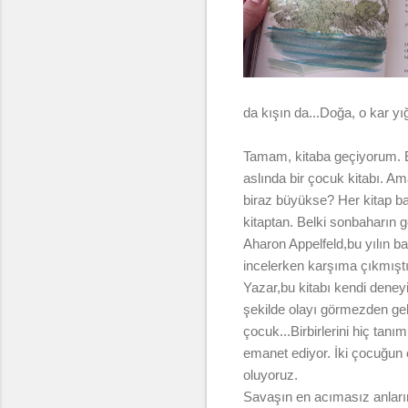
da kışın da...Doğa, o kar yığ
Tamam, kitaba geçiyorum. E
aslında bir çocuk kitabı. 
biraz büyükse? Her kitap baş
kitaptan. Belki sonbaharın g
Aharon Appelfeld,bu yılın b
incelerken karşıma çıkmıştı. B
Yazar,bu kitabı kendi deney
şekilde olayı görmezden geli
çocuk...Birbirlerini hiç tanı
emanet ediyor. İki çocuğu
oluyoruz.
Savaşın en acımasız anlarınd