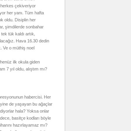
 herkes çekiveriyor
ıyor her yanı. Tüm hafta
k oldu. Disiplin her
lar, şimdilerde sonbahar
tek tük kaldı artık,
olacağız. Hava 16.30 dedin
. Ve o müthiş noel
 henüz ilk okula giden
am 7 yıl oldu, alıştım mı?
presyonunun habercisi. Her
 yine de yaşayan bu ağaçlar
diyorlar hala? Yoksa onlar
adece, basitçe kodları böyle
ntiharını hazırlayamaz mı?