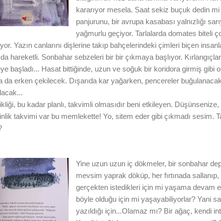
kararıyor mesela. Saat sekiz buçuk dedin mi
panjurunu, bir avrupa kasabası yalnızlığı sar
yağmurlu geçiyor. Tarlalarda domates biteli ço
r. Yazın canlarını dişlerine takıp bahçelerindeki çimleri biçen insan
r da hareketli. Sonbahar sebzeleri bir bir çıkmaya başlıyor. Kırlangıçlar 
başladı... Hasat bittiğinde, uzun ve soğuk bir koridora girmiş gibi 
a da erken çekilecek. Dışarıda kar yağarken, pencereler buğulanacak
lacak...
liği, bu kadar planlı, takvimli olmasıdır beni etkileyen. Düşünsenize,
tkinlik takvimi var bu memlekette! Yo, sitem eder gibi çıkmadı sesim. T
?
Yine uzun uzun iç dökmeler, bir sonbahar de
mevsim yaprak döküp, her fırtınada sallanıp,
gerçekten istedikleri için mi yaşama devam e
böyle olduğu için mi yaşayabiliyorlar? Yani s
yazıldığı için...Olamaz mı? Bir ağaç, kendi i