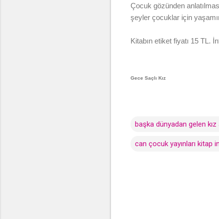
Çocuk gözünden anlatılması
şeyler çocuklar için yaşamın
Kitabın etiket fiyatı 15 TL.
Gece Saçlı Kız
başka dünyadan gelen kız a
can çocuk yayınları kitap 
Y
o
r
u