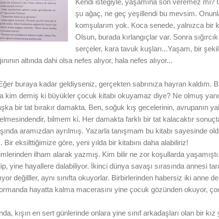
Kendi isteğiyle, yaşamına son veremez mi
şu ağaç, ne geç yeşillendi bu mevsim. Onunla
komşularım yok. Koca senede, yalnızca bir k
Olsun, burada kırlangıçlar var. Sonra sığırcık
serçeler, kara tavuk kuşları...Yaşam, bir şek
ınının altında dahi olsa nefes alıyor, hala nefes alıyor...
ğer buraya kadar geldiyseniz, gerçekten sabrınıza hayran kaldım.
Ama kim demiş ki büyükler çocuk kitabı okuyamaz diye? Ne olmuş yan
ka bir tat bırakır damakta. Ben, soğuk kış gecelerinin, avrupanın yaln
elmesindendir, bilmem ki. Her damakta farklı bir tat kalacaktır sonuç
aşında aramızdan ayrılmış. Yazarla tanışmam bu kitabı sayesinde oldu
ir eksilttiğimize göre, yeni yılda bir kitabını daha alabiliriz!
imlerinden ilham alarak yazmış. Kim bilir ne zor koşullarda yaşamıştı
p, yine hayallere dalabiliyor. İkinci dünya savaşı sırasında annesi tar
mıyor değilller, aynı sınıfta okuyorlar. Birbirlerinden habersiz iki anne
n ormanda hayatta kalma macerasını yine çocuk gözünden okuyor, ço
a, kışın en sert günlerinde onlara yine sınıf arkadaşları olan bir kız 