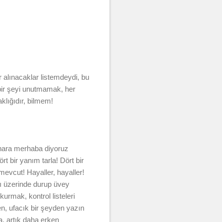
 alınacaklar listemdeydi, bu
 bir şeyi unutmamak, her
aklığıdır, bilmem!
ahara merhaba diyoruz
rt bir yanım tarla! Dört bir
evcut! Hayaller, hayaller!
rı üzerinde durup üvey
kurmak, kontrol listeleri
, ufacık bir şeyden yazın
a, artık daha erken