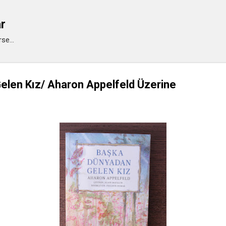
Ana içeriğe atla
ar
se...
len Kız/ Aharon Appelfeld Üzerine