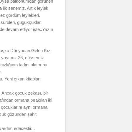
? Oysa balkonumdan görünen
 ilk senemiz. Artık leylek
ez gördüm leylekleri.
 sürüleri, gugukçuklar,
ilde devam ediyor işte..Yazın
 Başka Dünyadan Gelen Kız,
ı yaşımız 26, cüssemiz
ızlığının tadını aldım bu
ta.
. Yeni çıkan kitapları
. Ancak çocuk zekası, bir
afından ormana bırakılan iki
 de çocuklarını aynı ormana
cuk gözünden şahit
yardım edecektir...