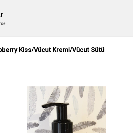
Ana içeriğe atla
ar
se...
berry Kiss/Vücut Kremi/Vücut Sütü