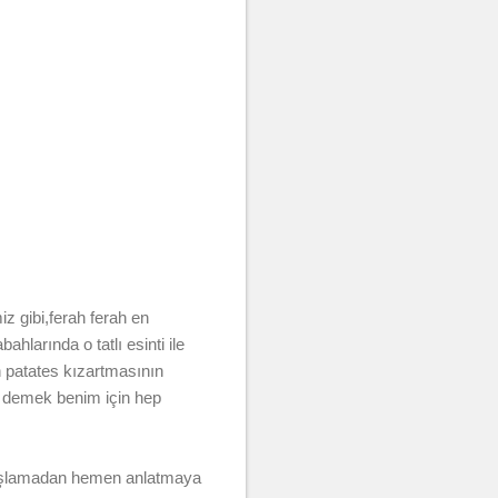
z gibi,ferah ferah en
larında o tatlı esinti ile
n patates kızartmasının
z demek benim için hep
başlamadan hemen anlatmaya