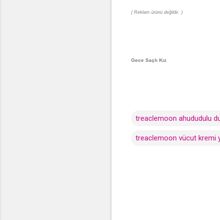
( Reklam ürünü değildir. )
Gece Saçlı Kız
treaclemoon ahududulu duş
treaclemoon vücut kremi 
Y
o
r
u
m