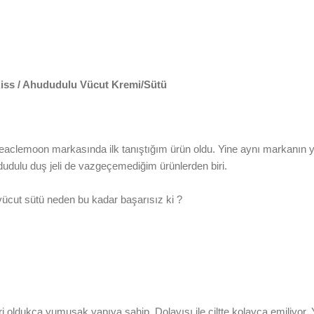
iss / Ahududulu Vücut Kremi/Sütü
eaclemoon markasında ilk tanıştığım ürün oldu. Yine aynı markanın ya
udulu duş jeli de vazgeçemediğim ürünlerden biri.
vücut sütü neden bu kadar başarısız ki ?
i oldukça yumuşak yapıya sahip. Dolayısı ile ciltte kolayca emiliyor