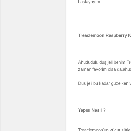
başlayayım.
Treaclemoon Raspberry K
Ahududulu duş jeli benim Tr
zaman favorim olsa da,ahud
Duş jeli bu kadar güzelken 
Yapısı Nasıl ?
Treaclemoon'un vücut sütler