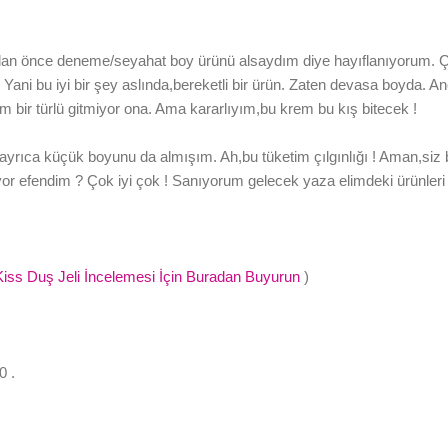
n önce deneme/seyahat boy ürünü alsaydım diye hayıflanıyorum. Ç
 Yani bu iyi bir şey aslında,bereketli bir ürün. Zaten devasa boyda.
lim bir türlü gitmiyor ona. Ama kararlıyım,bu krem bu kış bitecek !
ayrıca küçük boyunu da almışım. Ah,bu tüketim çılgınlığı ! Aman,siz
diyor efendim ? Çok iyi çok ! Sanıyorum gelecek yaza elimdeki ürünleri 
ss Duş Jeli İncelemesi İçin Buradan Buyurun
)
0 .