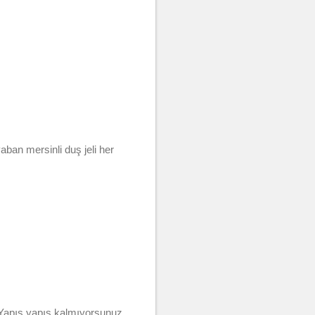
ban mersinli duş jeli her
. Yapış yapış kalmıyorsunuz.