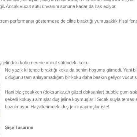
eğil. Ancak vücut sütü ünvanını sonuna kadar da hak ediyor.
krem performansı göstermese de ciltte bıraktığı yumuşaklık hissi fena
uş jelindeki koku nerede vücut sütündeki koku.
Ne yazık ki tende bıraktığı koku da benim hoşuma gitmedi. Yani b
olduğunu tam anlayamadığım bir koku daha baskın geliyor vücut s
Hani biz çocukken (doksanlar,ah güzel doksanlar) bubble gum sakı
şekerli kokuyu almışlar duş jeline koymuşlar ! Sıcak suyla temas e
bozulmuyor. Hayallerimdeki duş jelini yapmışlar işte!
Şişe Tasarımı