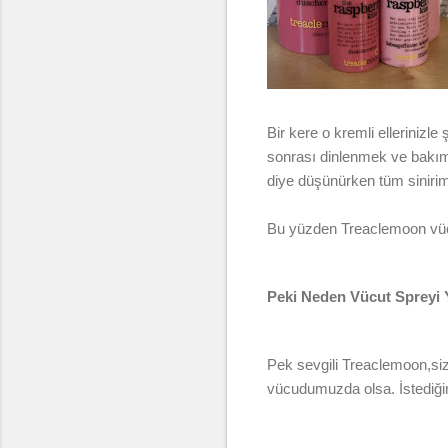
Bir kere o kremli elleriniz
sonrası dinlenmek ve bakım 
diye düşünürken tüm siniri
Bu yüzden Treaclemoon vücu
Peki Neden Vücut Spreyi 
Pek sevgili Treaclemoon,si
vücudumuzda olsa. İstediğ