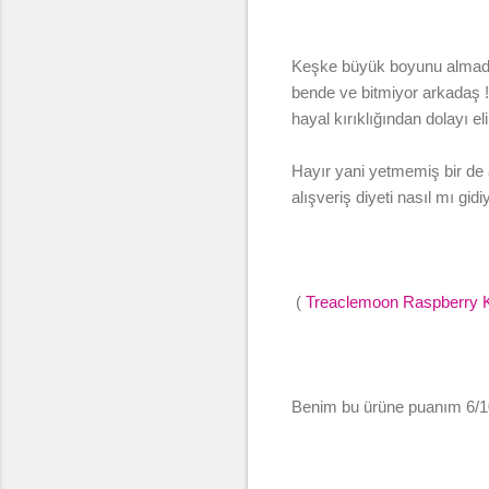
Keşke büyük boyunu almada
bende ve bitmiyor arkadaş !
hayal kırıklığından dolayı e
Hayır yani yetmemiş bir de 
alışveriş diyeti nasıl mı gi
(
Treaclemoon Raspberry Ki
Benim bu ürüne puanım 6/1