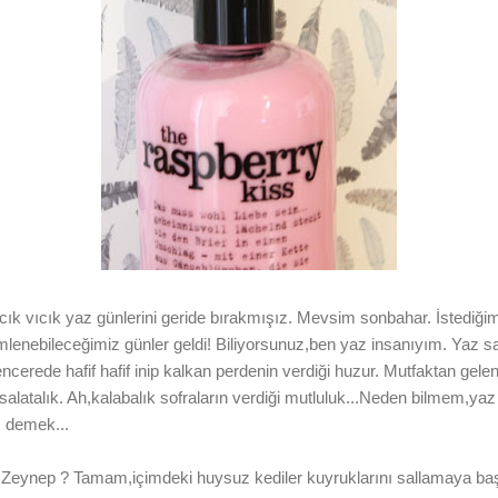
 vıcık yaz günlerini geride bırakmışız. Mevsim sonbahar. İstediğimi
enebileceğimiz günler geldi! Biliyorsunuz,ben yaz insanıyım. Yaz sabah
erede hafif hafif inip kalkan perdenin verdiği huzur. Mutfaktan gele
latalık. Ah,kalabalık sofraların verdiği mutluluk...Neden bilmem,ya
ı demek...
e Zeynep ? Tamam,içimdeki huysuz kediler kuyruklarını sallamaya 