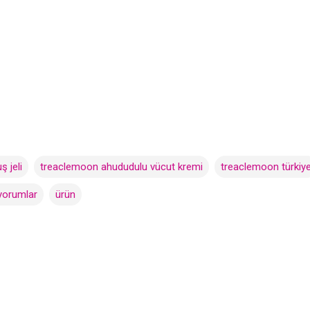
 jeli
treaclemoon ahududulu vücut kremi
treaclemoon türkiy
yorumlar
ürün