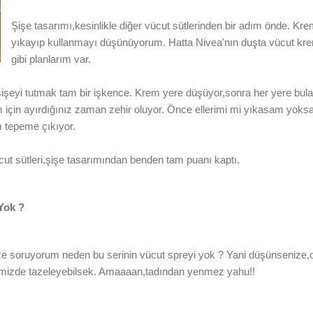
Şişe tasarımı,kesinlikle diğer vücut sütlerinden bir adım önde. Kre
yıkayıp kullanmayı düşünüyorum. Hatta Nivea'nın duşta vücut kre
gibi planlarım var.
le şişeyi tutmak tam bir işkence. Krem yere düşüyor,sonra her yere bul
için ayırdığınız zaman zehir oluyor. Önce ellerimi mi yıkasam yoks
m tepeme çıkıyor.
t sütleri,şişe tasarımından benden tam puanı kaptı.
Yok ?
ze soruyorum neden bu serinin vücut spreyi yok ? Yani düşünsenize,o
imizde tazeleyebilsek. Amaaaan,tadından yenmez yahu!!