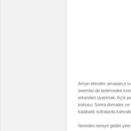
Aman efendim amaaan,o vıcık
önemlisi de terlemeden kreml
erkenden uyanmak. Açık penc
kokusu. Sonra domates ve sa
kalabalık sofralarda kahvalt
Nereden nereye geldin yin