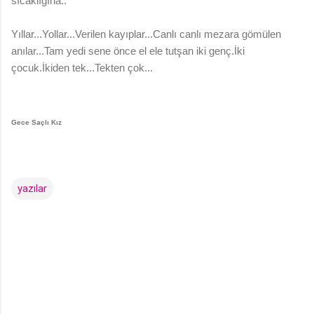
sıcaklığına..
Yıllar...Yollar...Verilen kayıplar...Canlı canlı mezara gömülen
anılar...Tam yedi sene önce el ele tutşan iki genç.İki
çocuk.İkiden tek...Tekten çok...
Gece Saçlı Kız
yazılar
Y
o
r
u
m