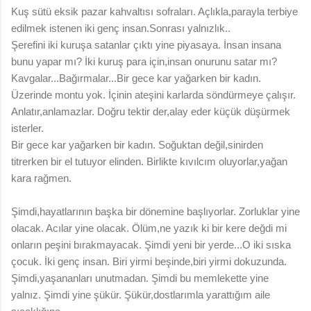
Kuş sütü eksik pazar kahvaltısı sofraları. Açlıkla,parayla terbiye
edilmek istenen iki genç insan.Sonrası yalnızlık..
Şerefini iki kuruşa satanlar çıktı yine piyasaya. İnsan insana
bunu yapar mı? İki kuruş para için,insan onurunu satar mı?
Kavgalar...Bağırmalar...Bir gece kar yağarken bir kadın.
Üzerinde montu yok. İçinin ateşini karlarda söndürmeye çalışır.
Anlatır,anlamazlar. Doğru tektir der,alay eder küçük düşürmek
isterler.
Bir gece kar yağarken bir kadın. Soğuktan değil,sinirden
titrerken bir el tutuyor elinden. Birlikte kıvılcım oluyorlar,yağan
kara rağmen.
Şimdi,hayatlarının başka bir dönemine başlıyorlar. Zorluklar yine
olacak. Acılar yine olacak. Ölüm,ne yazık ki bir kere değdi mi
onların peşini bırakmayacak. Şimdi yeni bir yerde...O iki sıska
çocuk. İki genç insan. Biri yirmi beşinde,biri yirmi dokuzunda.
Şimdi,yaşananları unutmadan. Şimdi bu memlekette yine
yalnız. Şimdi yine şükür. Şükür,dostlarımla yarattığım aile