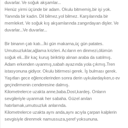
duvarlar. Ve soğuk akşamlar...
Henüz yirmi üçünde bir adam. Okulu bitmemiş,bir işi yok.
Yanında bir kadın. Dil bilmez,yol bilmez. Karşılarında bir
memleket. Ve soğuk kış akşamlarında zangırdayan dişler. Ve
duvarlar...Ve duvarlar...
Bir binanın çatı katı...İki gün makarna,üç gün patates.
Umutsuzluklar,ağlama krizleri. Acıların en dinmezi,ölümün
soğuk eli...Bir kaç kuruş biriktirip alınan araba da satılmış.
Adam erkenden uyanmış,sabah ayazında yola çıkmış.Tren
istasyonuna gidiyor. Okulu bitirmesi gerek. İş bulması gerek.
Yaşıtları gece eğlencelerinden sonra derin uykulardayken,o ev
geçindirmenin cenderesine dalmış.
Kilometrelerce uzakta anne,baba.Dost,kardeş. Onların
sevgileriyle uyanmak her sabaha. Güzel anıları
hatırlamak,umutsuzluk anlarında.
Kilometrelerce uzakta aynı anda,aynı acıyla çarpan kalplerin
sevgisiyle direnmek namussuza,şeref yoksununa.