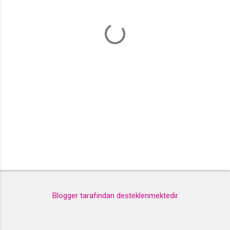
l
a
r
Blogger tarafından desteklenmektedir