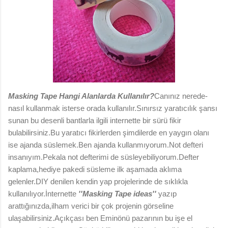
Masking Tape Hangi Alanlarda Kullanılır?
Canınız nerede-
nasıl kullanmak isterse orada kullanılır.Sınırsız yaratıcılık şansı
sunan bu desenli bantlarla ilgili internette bir sürü fikir
bulabilirsiniz.Bu yaratıcı fikirlerden şimdilerde en yaygın olanı
ise ajanda süslemek.Ben ajanda kullanmıyorum.Not defteri
insanıyım.Pekala not defterimi de süsleyebiliyorum.Defter
kaplama,hediye pakedi süsleme ilk aşamada aklıma
gelenler.DIY denilen kendin yap projelerinde de sıklıkla
kullanılıyor.İnternette
''Masking Tape ideas''
yazıp
arattığınızda,ilham verici bir çok projenin görseline
ulaşabilirsiniz.Açıkçası ben Eminönü pazarının bu işe el