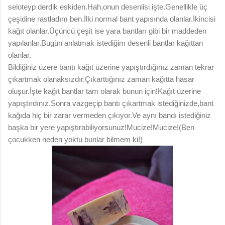
seloteyp derdik eskiden.Hah,onun desenlisi işte.Genellikle üç
çeşidine rastladım ben.İlki normal bant yapısında olanlar.İkincisi
kağıt olanlar.Üçüncü çeşit ise yara bantları gibi bir maddeden
yapılanlar.Bugün anlatmak istediğim desenli bantlar kağıttan
olanlar.
Bildiğiniz üzere bantı kağıt üzerine yapıştırdığınız zaman tekrar
çıkartmak olanaksızdır.Çıkarttığınız zaman kağıtta hasar
oluşur.İşte kağıt bantlar tam olarak bunun için!Kağıt üzerine
yapıştırdınız.Sonra vazgeçip bantı çıkartmak istediğinizde,bant
kağıda hiç bir zarar vermeden çıkıyor.Ve aynı bandı istediğiniz
başka bir yere yapıştırabiliyorsunuz!Mucize!Mucize!(Ben
çocukken neden yoktu bunlar bilmem ki!)