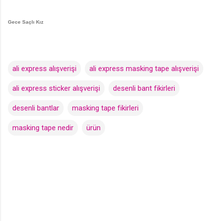
Gece Saçlı Kız
ali express alışverişi
ali express masking tape alışverişi
ali express sticker alışverişi
desenli bant fikirleri
desenli bantlar
masking tape fikirleri
masking tape nedir
ürün
Y
o
r
u
m