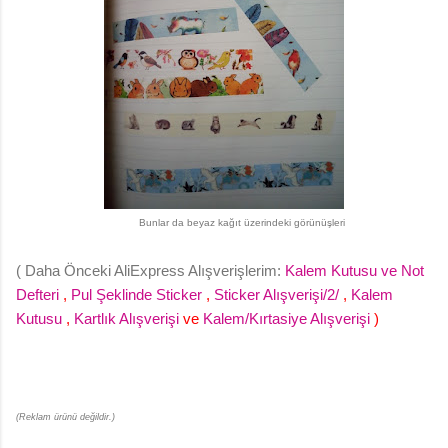
Bunlar da beyaz kağıt üzerindeki görünüşleri
( Daha Önceki AliExpress Alışverişlerim:
Kalem Kutusu ve Not
Defteri
,
Pul Şeklinde Sticker
,
Sticker Alışverişi/2/
,
Kalem
Kutusu
,
Kartlık Alışverişi
ve
Kalem/Kırtasiye Alışverişi
)
(Reklam ürünü değildir.)