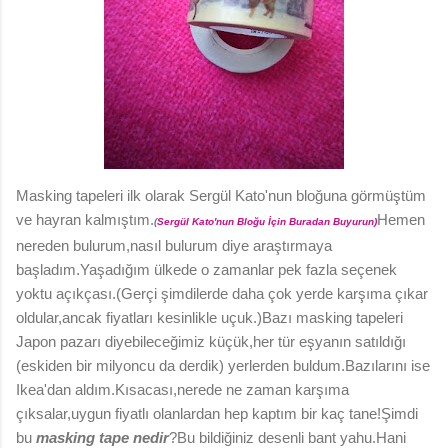
Masking tapeleri ilk olarak Sergül Kato'nun bloğuna görmüştüm
ve hayran kalmıştım.
Hemen
(
Sergül Kato'nun Bloğu İçin Buradan Buyurun)
nereden bulurum,nasıl bulurum diye araştırmaya
başladım.Yaşadığım ülkede o zamanlar pek fazla seçenek
yoktu açıkçası.(Gerçi şimdilerde daha çok yerde karşıma çıkar
oldular,ancak fiyatları kesinlikle uçuk.)Bazı masking tapeleri
Japon pazarı diyebileceğimiz küçük,her tür eşyanın satıldığı
(eskiden bir milyoncu da derdik) yerlerden buldum.Bazılarını ise
Ikea'dan aldım.Kısacası,nerede ne zaman karşıma
çıksalar,uygun fiyatlı olanlardan hep kaptım bir kaç tane!Şimdi
bu
masking tape nedir
?Bu bildiğiniz desenli bant yahu.Hani