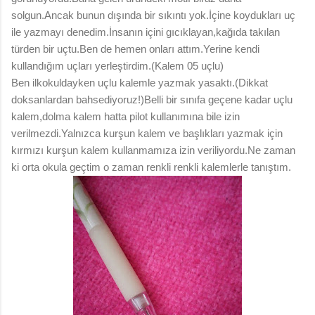
solgun.Ancak bunun dışında bir sıkıntı yok.İçine koydukları uç
ile yazmayı denedim.İnsanın içini gıcıklayan,kağıda takılan
türden bir uçtu.Ben de hemen onları attım.Yerine kendi
kullandığım uçları yerleştirdim.(Kalem 05 uçlu)
Ben ilkokuldayken uçlu kalemle yazmak yasaktı.(Dikkat
doksanlardan bahsediyoruz!)Belli bir sınıfa geçene kadar uçlu
kalem,dolma kalem hatta pilot kullanımına bile izin
verilmezdi.Yalnızca kurşun kalem ve başlıkları yazmak için
kırmızı kurşun kalem kullanmamıza izin veriliyordu.Ne zaman
ki orta okula geçtim o zaman renkli renkli kalemlerle tanıştım.