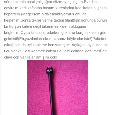
süre kalemin nasıl çalıştığını çözmeye çalıştım.Evirdim
çevirdim,kedi kafasına bastım,kurcaladım,kedi kafasını çekip
kopardım.(Meğersem o da çıkabiliyormuş onu da
keşfettim.Sonra tekrar yerine taktım filan!)İşin sonunda bunun
bir kurşun kalem değil tükenmez kalem olduğunu
keşfettim.Oysa ki sipariş ederken gözüme kurşun kalem gibi
gelmişti!(Eh,yazılanları okumazsanız böyle olur işte!)Paketten
çıktığında da uçlu kaleme benzetmiştim.Açıkçası öyle ince bir
ucu var ki!Hiç tükenmez kalem ucu gibi gelmedi gözüme!Ben
olayı çok yanlış anlamışım çok!