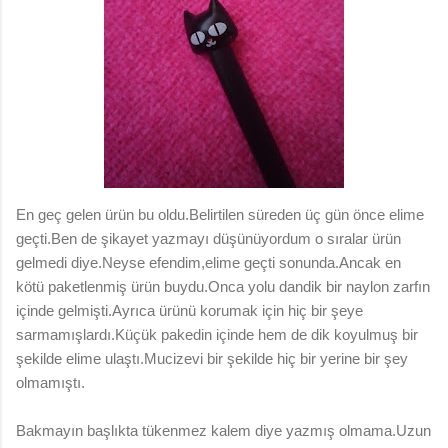
En geç gelen ürün bu oldu.Belirtilen süreden üç gün önce elime
geçti.Ben de şikayet yazmayı düşünüyordum o sıralar ürün
gelmedi diye.Neyse efendim,elime geçti sonunda.Ancak en
kötü paketlenmiş ürün buydu.Onca yolu dandik bir naylon zarfın
içinde gelmişti.Ayrıca ürünü korumak için hiç bir şeye
sarmamışlardı.Küçük pakedin içinde hem de dik koyulmuş bir
şekilde elime ulaştı.Mucizevi bir şekilde hiç bir yerine bir şey
olmamıştı.
Bakmayın başlıkta tükenmez kalem diye yazmış olmama.Uzun