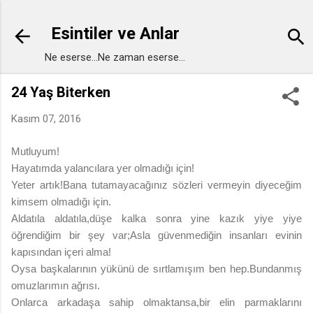
Ana içeriğe atla
Esintiler ve Anlar
Ne eserse...Ne zaman eserse...
24 Yaş Biterken
Kasım 07, 2016
Mutluyum!
Hayatımda yalancılara yer olmadığı için!
Yeter artık!Bana tutamayacağınız sözleri vermeyin diyeceğim
kimsem olmadığı için.
Aldatıla aldatıla,düşe kalka sonra yine kazık yiye yiye
öğrendiğim bir şey var;Asla güvenmediğin insanları evinin
kapısından içeri alma!
Oysa başkalarının yükünü de sırtlamışım ben hep.Bundanmış
omuzlarımın ağrısı.
Onlarca arkadaşa sahip olmaktansa,bir elin parmaklarını