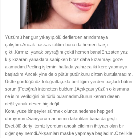
Yüzümü her gün yıkayıp,ölü derilerden arındırmaya
çalıştım.Ancak hassas cildim buna da hemen karşı
çıktı.Kırmızı yanak bayrağını çekti hemen bana!Eh,zaten yaz
kış kızaran yanaklara sahipken biraz daha kızarmayı göze
alamadım.Peeling işlemini haftada yalnızca iki kere yapmaya
başladım.Ancak yine de o pütür pütür,kuru ciltten kurtulamadım.
Üstte gördüğünüz fotoğrafta,okla belittiğim yerden başladı bütün
sorun.(Fotoğrafı intenetten buldum.)Açıkçası yüzün o kısmına
ne isim verildiğini bir türlü bulamadım.Burun kenarı desen
değil,yanak desen hiç değil.
Konu yüze bir şeyler sürmek olunca,nedense hep geri
duruyorum.Sanıyorum annemin takıntıları bana da geçti.
Evet,ölü deriyi temizliyordum ancak cildimin ihtiyacı olan bir
diğer şey nemdi.Akşamları maske yapmaya başladım.Özellikle