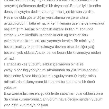
sırrıymış da!İnternet dediğin bir deya tabii.Ben,en iyisi kendim
deneyimleyeyim dedim ve araştırma işine bir son verdim.
Resimde okla gösterdiğim yere,alnıma ve çene altına
uyguluyordum.Hatta elmacık kemiklerimin üzerine de yaymaya
başlamıştım.Ancak bir hatfalık düzenli kullanım sonunda
elmacık kemiklerimin üzerinde küçük ağ bezeleri fark
ettim.Hemen kremi oralara yaymayı kestim.Bir minik yağ
bezesi inatla yüzümde kalmaya devam etse de diğer yağ
bezeleri yok oldular.Ancak bende kesinlikle kıllanmaya neden
olmadı.
Haftada iki kez yüzümü sabun içermeyen bir jel ile
yıkayıp,peeling yapıyorum.Akşamında da yüzümün sorunlu
bölgelerine Nivea klasik kremi uyguluyorum.O kadar minik
mikratlarda kullanıyorum ki sanırım bu kutu bana bir ömür
yetecek!
Bazı zamanlar,mesela şu günlerde sabahları uyandıktan sonra
da kremi kullanıyorum.Sanıyorum hava değişikliğinden,yüzüm
yine aşırı kurumaya başladı.