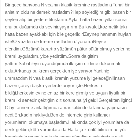
Bir gece banyoda Nivea'nın klasik kremine rastladım.(Tuhaf bir
anlatım oldu ne demek rastladım?Hep söylediğim gibi,bazen bir
şeyleri alıp bir yerlere tıkışlarım.Aylar hatta bazen yıllar sonra
onu bulduğumda da sevinir,şaşırırım!Bu kıyafet,kozmetik,takı
hatta bazen ayakkabı için bile geçerlidir!Zeynep hanımın huyları
işte!O yüzden de kreme rastladım diyorum.)Neyse
efendim.Gözümü karartıp yüzümün pütür pütür olmuş yerlerine
kremi uyguladım,iyice yedirdim.Sonra da gittim
yattım.Sabahleyin uyandığımda ilk işim cildime dokunmak
oldu.Arkadaş bu krem gerçekten işe yarıyor!Yani,hiç
ummazdım Nivea klasik kremin yüzüme iyi geleceğini!İnsan
bazen çareyi başka yerlerde arıyor işte.Herkesin
bildiği,herkesin evine en az bir kere girmiş ve uygun fiyatlı bir
krem iki senedir çektiğim cilt sorununa iyi geldi!Gerçekten ilginç!
Olayı anneme anlattığımda aman cildinde kıllanma yapmasın
dedi.Eh,kadın haklıydı.Ben de internete girip kullanıcı
yorumlarını okumaya başladım.Hakkında çok iyi yorumlara da
denk geldim,kötü yorumlara da.Hatta çok ünlü bilmem ne yüz
kremlerinin muadiliymiş de aman efendim ninelerimizin gizli