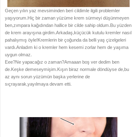
Geçen yılın yaz mevsiminden beri cildimle ilgili problemler
yaşıyorum.Hiç bir zaman yüzüme krem sürmeyi düşünmeyen
ben,zımpara kağıdından hallice bir cilde sahip oldum.Bu yüzden
de krem arayışına girdim.Arkadaş,küçücük kutulu kremler nasıl
pahalıymış öyle!Kremlerin bir çoğunda da belli yaş çizelgeleri
vardı.Anladım ki o kremler hem kesemi zorlar hem de yaşıma
uygun olmaz.
Eee?Ne yapacağız o zaman?Amaaan boş ver dedim ben
de.Keşke demeseymişim.Kışın biraz normale döndüyse de,bu
az aynı sorun yüzümün başka yerlerine de
sıçrayarak,yayılmaya devam etti.