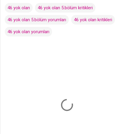
46 yok olan
46 yok olan 5.bölüm kritikleri
46 yok olan 5.bölüm yorumları
46 yok olan kritikleri
46 yok olan yorumları
Y
o
r
u
m
l
a
r