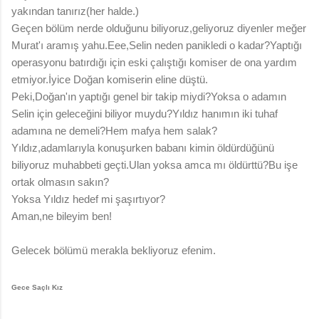
yakından tanırız(her halde.)
Geçen bölüm nerde olduğunu biliyoruz,geliyoruz diyenler meğer
Murat'ı aramış yahu.Eee,Selin neden panikledi o kadar?Yaptığı
operasyonu batırdığı için eski çalıştığı komiser de ona yardım
etmiyor.İyice Doğan komiserin eline düştü.
Peki,Doğan'ın yaptığı genel bir takip miydi?Yoksa o adamın
Selin için geleceğini biliyor muydu?Yıldız hanımın iki tuhaf
adamına ne demeli?Hem mafya hem salak?
Yıldız,adamlarıyla konuşurken babanı kimin öldürdüğünü
biliyoruz muhabbeti geçti.Ulan yoksa amca mı öldürttü?Bu işe
ortak olmasın sakın?
Yoksa Yıldız hedef mi şaşırtıyor?
Aman,ne bileyim ben!
Gelecek bölümü merakla bekliyoruz efenim.
Gece Saçlı Kız