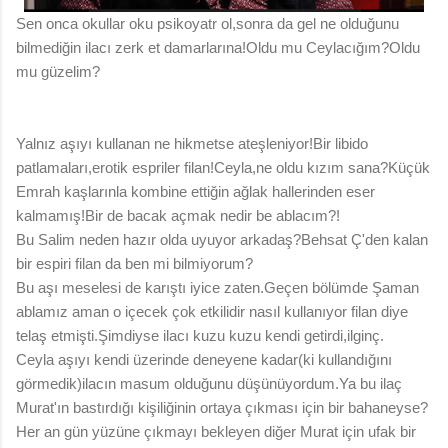
Sen onca okullar oku psikoyatr ol,sonra da gel ne olduğunu
bilmediğin ilacı zerk et damarlarına!Oldu mu Ceylacığım?Oldu
mu güzelim?
Yalnız aşıyı kullanan ne hikmetse ateşleniyor!Bir libido
patlamaları,erotik espriler filan!Ceyla,ne oldu kızım sana?Küçük
Emrah kaşlarınla kombine ettiğin ağlak hallerinden eser
kalmamış!Bir de bacak açmak nedir be ablacım?!
Bu Salim neden hazır olda uyuyor arkadaş?Behsat Ç'den kalan
bir espiri filan da ben mi bilmiyorum?
Bu aşı meselesi de karıştı iyice zaten.Geçen bölümde Şaman
ablamız aman o içecek çok etkilidir nasıl kullanıyor filan diye
telaş etmişti.Şimdiyse ilacı kuzu kuzu kendi getirdi,ilginç.
Ceyla aşıyı kendi üzerinde deneyene kadar(ki kullandığını
görmedik)ilacın masum olduğunu düşünüyordum.Ya bu ilaç
Murat'ın bastırdığı kişiliğinin ortaya çıkması için bir bahaneyse?
Her an gün yüzüne çıkmayı bekleyen diğer Murat için ufak bir