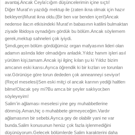
avantaj.Ancak Ceyla'cığım düşüncelerimin içine sıçtı!
Diğer Murat'ın yazdığı mektup ile (zaten ikna olmak için hazır
bekleyen)Murat ikna oldu.(Bir ben var benden içeri!)Ancak
nedense ilacın etkisindeki Murat'ın babasının katilini bulmaktan
ziyade libidoya oynadığını gördük bu bölüm.Ancak söylemem
gerek,mektup sahneleri çok iyiydi.
Şimdi,geçen bölüm gördüğümüz organ mafyasının lideri olan
adamın aslında lider olmadığını anladık.Yıldız hanım işleri asıl
yürüten kişi,tamam.Ancak işi ilginç kılan şu ki Yıldız bizim
amcanın eski karısı.Ayrıca öğrendik ki bir kızları ve torunları
var.Görünüşe göre torun dededen çok anneanneyi seviyor!
(Reçel meselesi)Sen eski mitçi ol ancak karının yediği haltlerı
bilme!Olacak şey mi?Bu amca bir şeyler saklıyor,ben
söyleyeyim!
Salim'in ağlaması meselesi yine gey muhabbetlerine
dönmüş.Aman,hiç o muhabbete girmeyeceğim.Vardır
ağlamasının bir sebebi.Ayrıca gey de olabilir yani ne var
bunda.Salim konusunun henüz çok fazla işlenmediğini
düşünüyorum.Gelecek bölümlerde Salim karakterini daha