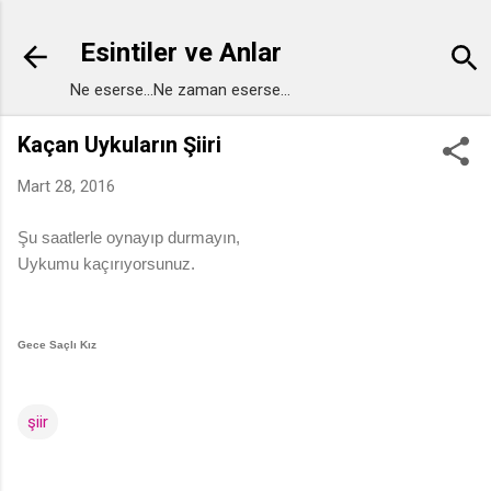
Ana içeriğe atla
Esintiler ve Anlar
Ne eserse...Ne zaman eserse...
Kaçan Uykuların Şiiri
Mart 28, 2016
Şu saatlerle oynayıp durmayın,
Uykumu kaçırıyorsunuz.
Gece Saçlı Kız
şiir
Y