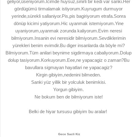
geliyor,üseniyorum.Icimde huysuz,sinirli bir kedi var sanki.Her
gördügümü tirmalamak istiyorum.Kuyrugum durmuyor
yerinde,sürekli sallaniyor.Pis,pis bagiriyorum etrafa.Sonra
dönüp kicimi yatiyorum.Hic uyanmak istemiyorum.Yine
uyaniyorum,uyanmak zorunda kaliyorum.Evim neresi
bilmiyorum.Insanin evi neresidir bilmiyorum.Sevdiklerimin
yürekleri benim evimdir.Bu diger insanlarda da böyle mi?
Bilmiyorum.Tüm anilari beynime sigdirmaya cabaliyorum.Dolup
dolup tasiyorum.Korkuyorum.Eee,ne yapacagiz o zaman?Bu
bavullara sigmayan hayatlari ne yapacagiz?
Kirgin gibiyim,nedenini bilmeden.
Sanki yüz yillik bir yolculuk benimkisi.
Yorgun gibiyim.
Ne bokum ben de bilmiyorum iste!
Belki de hiyar tursusu gibiyim bu aralar!
Gece Sacli Kiz