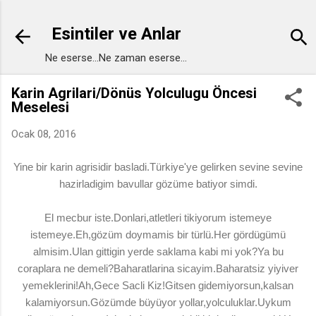
Ana içeriğe atla
Esintiler ve Anlar
Ne eserse...Ne zaman eserse...
Karin Agrilari/Dönüs Yolculugu Öncesi
Meselesi
Ocak 08, 2016
Yine bir karin agrisidir basladi.Türkiye'ye gelirken sevine sevine
hazirladigim bavullar gözüme batiyor simdi.
El mecbur iste.Donlari,atletleri tikiyorum istemeye
istemeye.Eh,gözüm doymamis bir türlü.Her gördügümü
almisim.Ulan gittigin yerde saklama kabi mi yok?Ya bu
coraplara ne demeli?Baharatlarina sicayim.Baharatsiz yiyiver
yemeklerini!Ah,Gece Sacli Kiz!Gitsen gidemiyorsun,kalsan
kalamiyorsun.Gözümde büyüyor yollar,yolculuklar.Uykum