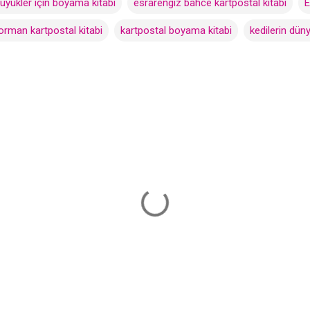
üyükler için boyama kitabı
esrarengiz bahce kartpostal kitabi
E
orman kartpostal kitabi
kartpostal boyama kitabi
kedilerin dün