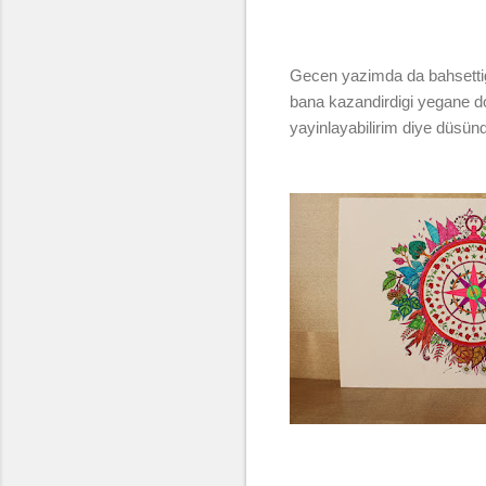
Gecen yazimda da bahsettigi
bana kazandirdigi yegane do
yayinlayabilirim diye düsü