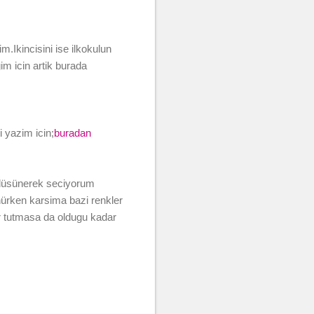
.Ikincisini ise ilkokulun
m icin artik burada
 yazim icin;
buradan
 düsünerek seciyorum
nürken karsima bazi renkler
 bir tutmasa da oldugu kadar