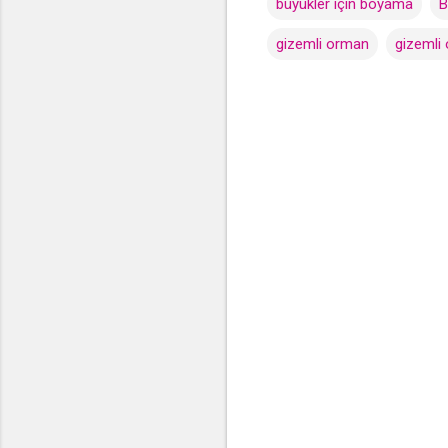
büyükler için boyama
B
gizemli orman
gizemli 
Y
o
r
u
m
l
a
r