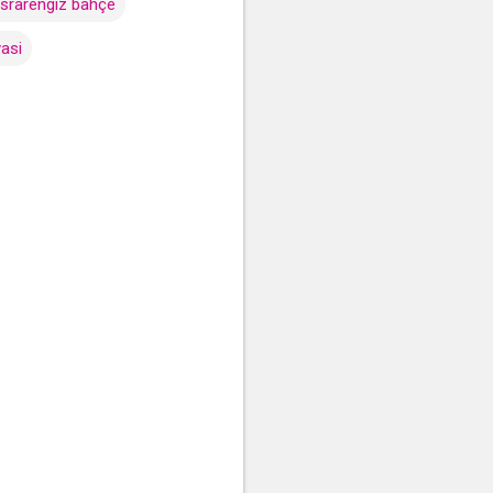
srarengiz bahçe
yasi