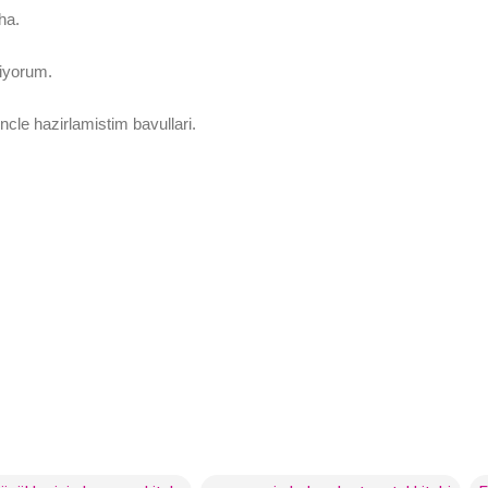
ha.
miyorum.
cle hazirlamistim bavullari.