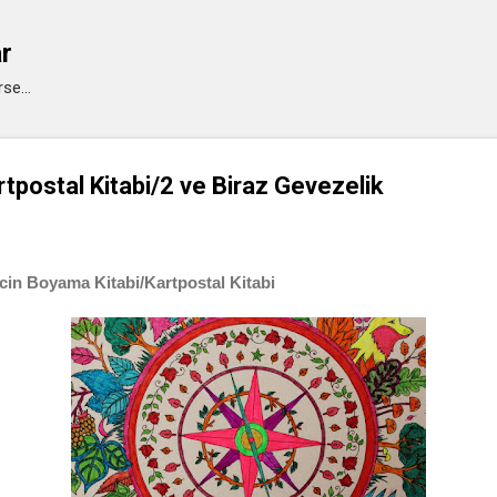
Ana içeriğe atla
ar
se...
tpostal Kitabi/2 ve Biraz Gevezelik
cin Boyama Kitabi/Kartpostal Kitabi