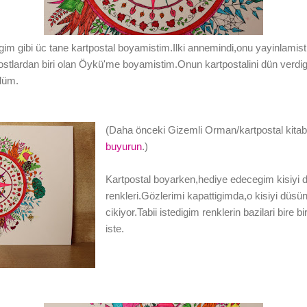
m gibi üc tane kartpostal boyamistim.Ilki annemindi,onu yayinlamistim
stlardan biri olan Öykü'me boyamistim.Onun kartpostalini dün verdigi
ndüm.
(Daha önceki Gizemli Orman/kartpostal kitabi
buyurun
.)
Kartpostal boyarken,hediye edecegim kisiyi
renkleri.Gözlerimi kapattigimda,o kisiyi düsü
cikiyor.Tabii istedigim renklerin bazilari bire
iste.