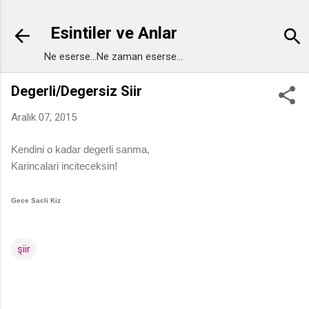
Ana içeriğe atla
Esintiler ve Anlar
Ne eserse...Ne zaman eserse...
Degerli/Degersiz Siir
Aralık 07, 2015
Kendini o kadar degerli sanma,
Karincalari inciteceksin!
Gece Sacli Kiz
şiir
Y
o