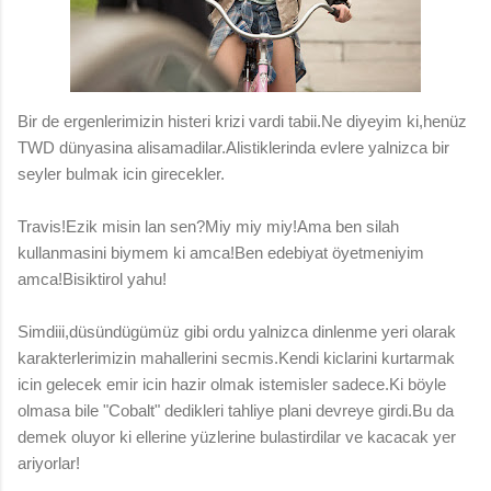
Bir de ergenlerimizin histeri krizi vardi tabii.Ne diyeyim ki,henüz
TWD dünyasina alisamadilar.Alistiklerinda evlere yalnizca bir
seyler bulmak icin girecekler.
Travis!Ezik misin lan sen?Miy miy miy!Ama ben silah
kullanmasini biymem ki amca!Ben edebiyat öyetmeniyim
amca!Bisiktirol yahu!
Simdiii,düsündügümüz gibi ordu yalnizca dinlenme yeri olarak
karakterlerimizin mahallerini secmis.Kendi kiclarini kurtarmak
icin gelecek emir icin hazir olmak istemisler sadece.Ki böyle
olmasa bile "Cobalt" dedikleri tahliye plani devreye girdi.Bu da
demek oluyor ki ellerine yüzlerine bulastirdilar ve kacacak yer
ariyorlar!