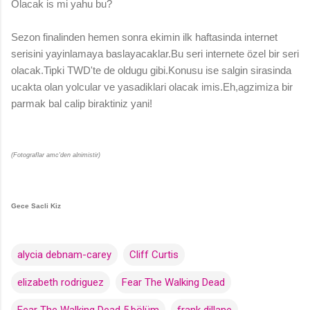
Olacak is mi yahu bu?
Sezon finalinden hemen sonra ekimin ilk haftasinda internet
serisini yayinlamaya baslayacaklar.Bu seri internete özel bir seri
olacak.Tipki TWD'te de oldugu gibi.Konusu ise salgin sirasinda
ucakta olan yolcular ve yasadiklari olacak imis.Eh,agzimiza bir
parmak bal calip biraktiniz yani!
(Fotograflar amc'den alnimistir)
Gece Sacli Kiz
alycia debnam-carey
Cliff Curtis
elizabeth rodriguez
Fear The Walking Dead
Fear The Walking Dead 5.bölüm
frank dillane