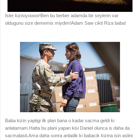
Isler kizisiyoooor!Ben bu berber adamda bir seylerin var
oldugunu size dememis miydim!Adam Saw cikti Riza baba!
Baba kizin yaptigi ilk plan bana o kadar sacma geldi ki
anlatamam.Hatta bu plani yapan kisi Daniel olunca is daha da
sacmalasti.Ama daha sonra anladik ki babacik kizina isin aslini