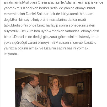
anlatmamis!Asil plani Ofelia araciligi ile Adams'i esir alip iskence
yapmakmis.Kacarken berber setini de yanina almayi ihmal
etmemis olan Daniel Salazar pek de kül yutacak bir adam
degil.Ben bir sey bilmiyorum masallarina da kanmadi
tabii.Madison'in önce biraz harlayip sonra sönecegini zaten
biliyorduk.Cici,kurallara uyan Amerikan vatandasi olmayi artik
birakti.Daniel'in de dedigi gibi,zarar görmesini mi istemiyorsun
yoksa gördügü zarari bilmeyi mi?Madison'in cevabi basitti o
yalnizca oglunu almak ve Liza'nin sacini basini yolmak
istiyordu.