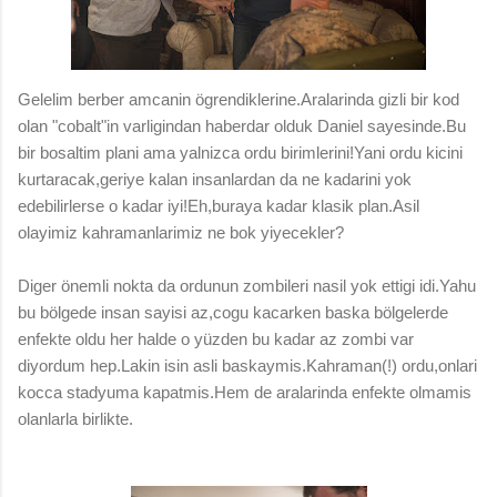
Gelelim berber amcanin ögrendiklerine.Aralarinda gizli bir kod
olan "cobalt"in varligindan haberdar olduk Daniel sayesinde.Bu
bir bosaltim plani ama yalnizca ordu birimlerini!Yani ordu kicini
kurtaracak,geriye kalan insanlardan da ne kadarini yok
edebilirlerse o kadar iyi!Eh,buraya kadar klasik plan.Asil
olayimiz kahramanlarimiz ne bok yiyecekler?
Diger önemli nokta da ordunun zombileri nasil yok ettigi idi.Yahu
bu bölgede insan sayisi az,cogu kacarken baska bölgelerde
enfekte oldu her halde o yüzden bu kadar az zombi var
diyordum hep.Lakin isin asli baskaymis.Kahraman(!) ordu,onlari
kocca stadyuma kapatmis.Hem de aralarinda enfekte olmamis
olanlarla birlikte.