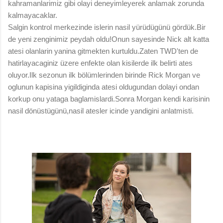
kahramanlarimiz gibi olayi deneyimleyerek anlamak zorunda
kalmayacaklar.
Salgin kontrol merkezinde islerin nasil yürüdügünü gördük.Bir
de yeni zenginimiz peydah oldu!Onun sayesinde Nick alt katta
atesi olanlarin yanina gitmekten kurtuldu.Zaten TWD'ten de
hatirlayacaginiz üzere enfekte olan kisilerde ilk belirti ates
oluyor.Ilk sezonun ilk bölümlerinden birinde Rick Morgan ve
oglunun kapisina yigildiginda atesi oldugundan dolayi ondan
korkup onu yataga baglamislardi.Sonra Morgan kendi karisinin
nasil dönüstügünü,nasil atesler icinde yandigini anlatmisti.