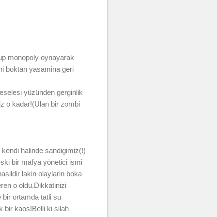
urup monopoly oynayarak
ni boktan yasamina geri
meselesi yüzünden gerginlik
iz o kadar!(Ulan bir zombi
kendi halinde sandigimiz(!)
ski bir mafya yönetici ismi
sildir lakin olaylarin boka
eren o oldu.Dikkatinizi
bir ortamda tatli su
bir kaos!Belli ki silah