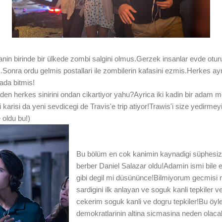
nin birinde bir ülkede zombi salgini olmus.Gerzek insanlar evde ot
Sonra ordu gelmis postallari ile zombilerin kafasini ezmis.Herkes ay
da bitmis!
eden herkes sinirini ondan cikartiyor yahu?Ayrica iki kadin bir adam 
risi da yeni sevdicegi de Travis'e trip atiyor!Trawis'i size yedirmey
e oldu bu!)
Bu bölüm en cok kanimin kaynadigi süphesiz 
berber Daniel Salazar oldu!Adamin ismi bile e
gibi degil mi düsününce!Bilmiyorum gecmisi na
sardigini ilk anlayan ve soguk kanli tepkiler v
cekerim soguk kanli ve dogru tepkiler!Bu öyle 
demokratlarinin altina sicmasina neden olacak 