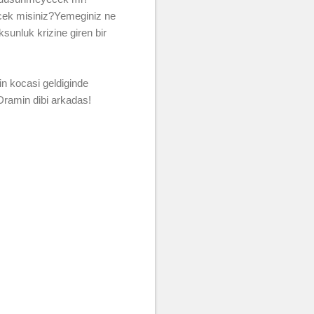
ecek misiniz?Yemeginiz ne
unluk krizine giren bir
in kocasi geldiginde
Dramin dibi arkadas!