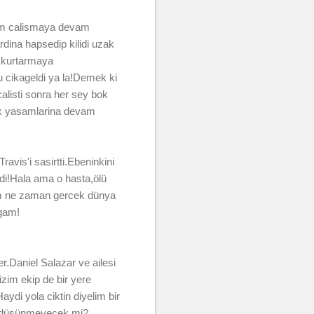
tem calismaya devam
rdina hapsedip kilidi uzak
i kurtarmaya
cikageldi ya la!Demek ki
alisti sonra her sey bok
rak yasamlarina devam
ravis'i sasirtti.Ebeninkini
di!Hala ama o hasta,ölü
alim ne zaman gercek dünya
agam!
r.Daniel Salazar ve ailesi
izim ekip de bir yere
ydi yola ciktin diyelim bir
eyi düsünmeyecek mi?