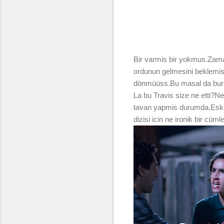
Bir varmis bir yokmus.Zama
ordunun gelmesini beklemis.
dönmüüss.Bu masal da bura
La bu Travis size ne etti?N
tavan yapmis durumda.Eski ka
dizisi icin ne ironik bir cüml