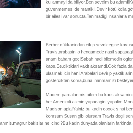
kullanmayi da biliyor.Ben sevdim bu adami!Kar
güvenmemesi de mantikli.Devir kötü kolla g
bir ailesi var sonucta.Tanimadigi insanlarla m
Berber dükkanindan cikip sevdicegine kavus
Travis,arabasini o hengamede nasil sapasagl
anam babam gec!Sabah hadi bilemedin öglen 
kaos.Ee,ciktiklari vakit aksamdi.Cok fazla d
ulasmak icin hani!Arabalari devirip yaktikla
gösterdikten sonra,buna inanmamizi bekleye
Madem parcalanmis ailem bu kaos aksamind
her Amerikali ailenin yapacagini yapalim Mo
Madison apla!Yalniz bu kadin coook sinsi be
komsum Susan gibi olursam Travis degil sen b
anmis,magrur bakislar ne icindi?Bu kadin dünyada olanlarin farkinda