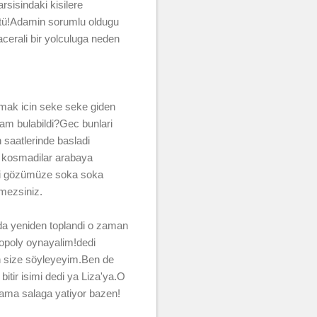
sisindaki kisilere
ötü!Adamin sorumlu oldugu
acerali bir yolculuga neden
mak icin seke seke giden
am bulabildi?Gec bunlari
saatlerinde basladi
a kosmadilar arabaya
rini gözümüze soka soka
mezsiniz.
a yeniden toplandi o zaman
nopoly oynayalim!dedi
n size söyleyeyim.Ben de
itir isimi dedi ya Liza'ya.O
 ama salaga yatiyor bazen!