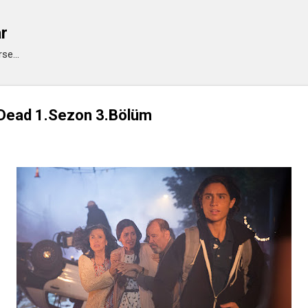
Ana içeriğe atla
ar
se...
 Dead 1.Sezon 3.Bölüm