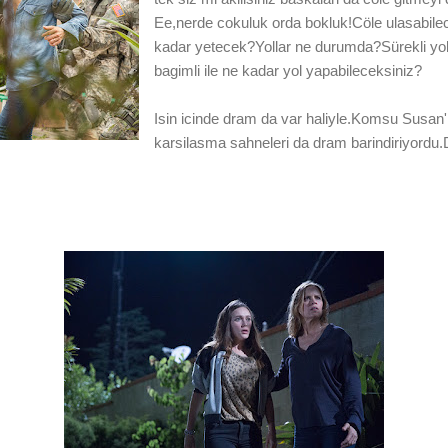
Ee,nerde cokuluk orda bokluk!Cöle ulasabil
kadar yetecek?Yollar ne durumda?Sürekli yoks
bagimli ile ne kadar yol yapabileceksiniz?
Isin icinde dram da var haliyle.Komsu Susan'
karsilasma sahneleri da dram barindiriyordu.