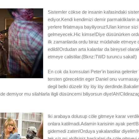
Sistemler cökse de insanin kafasindaki sis
ediyor.Kendi kendimizi demir parmakliklarin a
yerlere firlatmaya bayiliyoruz!Ulan kimse siz
gelmeyecek.Hic kimse!Diye düsünürken ordu 
ilk zamanlarda ordu biraz müdahale etmeye c
edildi!Ordudan arta kalanlar da bireysel ola
etmeye calistilar.(Bknz:TWD turuncu sakal!)
En cok da komsulari Peter'in basina gelenler T
tersten görecektin eger Daniel onu vurmasay
degil belki düzelir löy löy löy derdinde.Bak
 de demiyor mu silahlarla iligli düsüncemi biliyorsun diye!Ah!Cildiraz
Iki arabaya dolusup cöle gitmeye karar verdile
onlara katilmadi.Adamin karisinin ayak pert!B
gidemedi zaten!Orduya yakalandilar diyelim!Ha
tek siz mi akillsiniz baskalari da cöle gitm