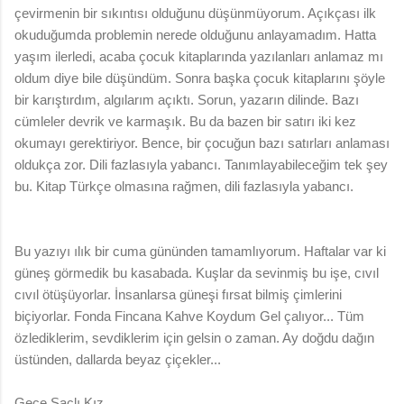
çevirmenin bir sıkıntısı olduğunu düşünmüyorum. Açıkçası ilk
okuduğumda problemin nerede olduğunu anlayamadım. Hatta
yaşım ilerledi, acaba çocuk kitaplarında yazılanları anlamaz mı
oldum diye bile düşündüm. Sonra başka çocuk kitaplarını şöyle
bir karıştırdım, algılarım açıktı. Sorun, yazarın dilinde. Bazı
cümleler devrik ve karmaşık. Bu da bazen bir satırı iki kez
okumayı gerektiriyor. Bence, bir çocuğun bazı satırları anlaması
oldukça zor. Dili fazlasıyla yabancı. Tanımlayabileceğim tek şey
bu. Kitap Türkçe olmasına rağmen, dili fazlasıyla yabancı.
Bu yazıyı ılık bir cuma gününden tamamlıyorum. Haftalar var ki
güneş görmedik bu kasabada. Kuşlar da sevinmiş bu işe, cıvıl
cıvıl ötüşüyorlar. İnsanlarsa güneşi fırsat bilmiş çimlerini
biçiyorlar. Fonda Fincana Kahve Koydum Gel çalıyor... Tüm
özlediklerim, sevdiklerim için gelsin o zaman. Ay doğdu dağın
üstünden, dallarda beyaz çiçekler...
Gece Saçlı Kız