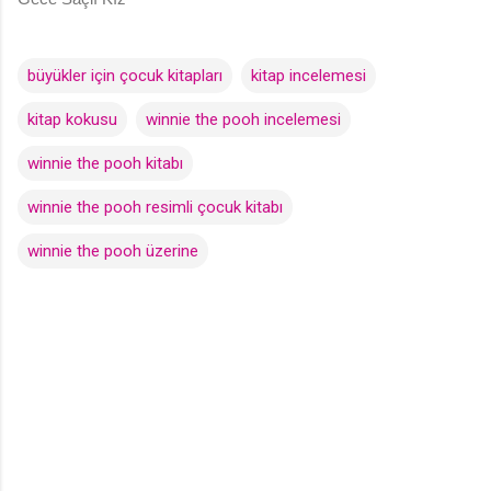
büyükler için çocuk kitapları
kitap incelemesi
kitap kokusu
winnie the pooh incelemesi
winnie the pooh kitabı
winnie the pooh resimli çocuk kitabı
winnie the pooh üzerine
Y
o
r
u
m
l
a