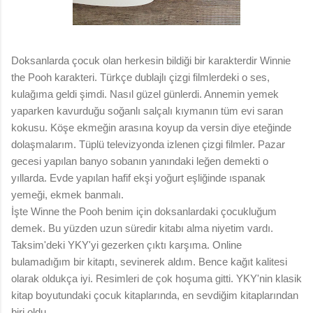
Doksanlarda çocuk olan herkesin bildiği bir karakterdir Winnie
the Pooh karakteri. Türkçe dublajlı çizgi filmlerdeki o ses,
kulağıma geldi şimdi. Nasıl güzel günlerdi. Annemin yemek
yaparken kavurduğu soğanlı salçalı kıymanın tüm evi saran
kokusu. Köşe ekmeğin arasına koyup da versin diye eteğinde
dolaşmalarım. Tüplü televizyonda izlenen çizgi filmler. Pazar
gecesi yapılan banyo sobanın yanındaki leğen demekti o
yıllarda. Evde yapılan hafif ekşi yoğurt eşliğinde ıspanak
yemeği, ekmek banmalı.
İşte Winne the Pooh benim için doksanlardaki çocukluğum
demek. Bu yüzden uzun süredir kitabı alma niyetim vardı.
Taksim'deki YKY'yi gezerken çıktı karşıma. Online
bulamadığım bir kitaptı, sevinerek aldım. Bence kağıt kalitesi
olarak oldukça iyi. Resimleri de çok hoşuma gitti. YKY'nin klasik
kitap boyutundaki çocuk kitaplarında, en sevdiğim kitaplarından
biri oldu.