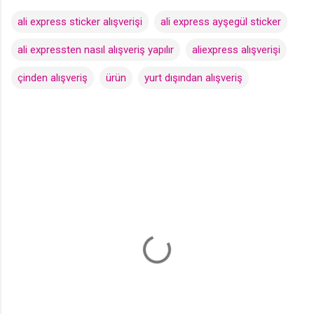
ali express sticker alışverişi
ali express ayşegül sticker
ali expressten nasıl alışveriş yapılır
aliexpress alışverişi
çinden alışveriş
ürün
yurt dışından alışveriş
Y
o
r
u
m
l
a
r