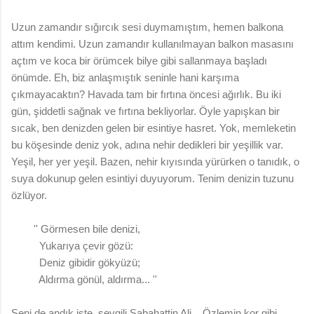
Uzun zamandır sığırcık sesi duymamıştım, hemen balkona
attım kendimi. Uzun zamandır kullanılmayan balkon masasını
açtım ve koca bir örümcek bilye gibi sallanmaya başladı
önümde. Eh, biz anlaşmıştık seninle hani karşıma
çıkmayacaktın? Havada tam bir fırtına öncesi ağırlık. Bu iki
gün, şiddetli sağnak ve fırtına bekliyorlar. Öyle yapışkan bir
sıcak, ben denizden gelen bir esintiye hasret. Yok, memleketin
bu köşesinde deniz yok, adına nehir dedikleri bir yeşillik var.
Yeşil, her yer yeşil. Bazen, nehir kıyısında yürürken o tanıdık, o
suya dokunup gelen esintiyi duyuyorum. Tenim denizin tuzunu
özlüyor.
'' Görmesen bile denizi,
Yukarıya çevir gözü:
Deniz gibidir gökyüzü;
Aldırma gönül, aldırma... ''
Seni de andık işte, sevgili Sabahattin Ali... Özlemin kor gibi