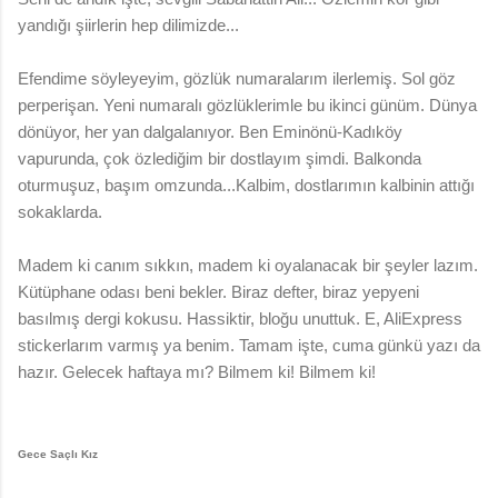
yandığı şiirlerin hep dilimizde...
Efendime söyleyeyim, gözlük numaralarım ilerlemiş. Sol göz
perperişan. Yeni numaralı gözlüklerimle bu ikinci günüm. Dünya
dönüyor, her yan dalgalanıyor. Ben Eminönü-Kadıköy
vapurunda, çok özlediğim bir dostlayım şimdi. Balkonda
oturmuşuz, başım omzunda...Kalbim, dostlarımın kalbinin attığı
sokaklarda.
Madem ki canım sıkkın, madem ki oyalanacak bir şeyler lazım.
Kütüphane odası beni bekler. Biraz defter, biraz yepyeni
basılmış dergi kokusu. Hassiktir, bloğu unuttuk. E, AliExpress
stickerlarım varmış ya benim. Tamam işte, cuma günkü yazı da
hazır. Gelecek haftaya mı? Bilmem ki! Bilmem ki!
Gece Saçlı Kız