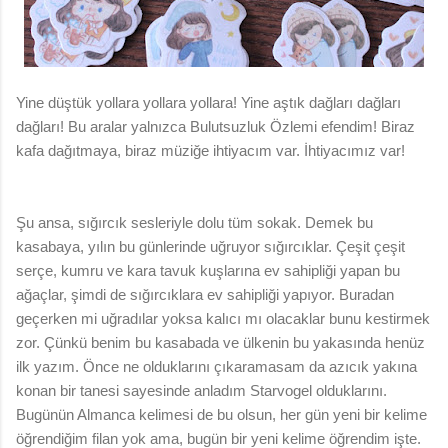
Yine düştük yollara yollara yollara! Yine aştık dağları dağları
dağları! Bu aralar yalnızca Bulutsuzluk Özlemi efendim! Biraz
kafa dağıtmaya, biraz müziğe ihtiyacım var. İhtiyacımız var!
Şu ansa, sığırcık sesleriyle dolu tüm sokak. Demek bu
kasabaya, yılın bu günlerinde uğruyor sığırcıklar. Çeşit çeşit
serçe, kumru ve
kara tavuk kuşlarına ev sahipliği yapan bu
ağaçlar, şimdi de sığırcıklara ev sahipliği yapıyor. Buradan
geçerken mi uğradılar yoksa kalıcı mı olacaklar bunu kestirmek
zor. Çünkü benim bu kasabada ve ülkenin bu yakasında henüz
ilk yazım. Önce ne olduklarını çıkaramasam da azıcık yakına
konan bir tanesi sayesinde anladım Starvogel olduklarını.
Bugünün Almanca kelimesi de bu olsun, her gün yeni bir kelime
öğrendiğim filan yok ama, bugün bir yeni kelime öğrendim işte.