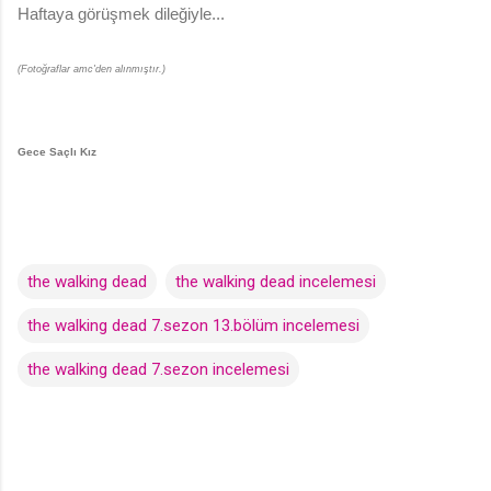
Haftaya görüşmek dileğiyle...
(Fotoğraflar amc'den alınmıştır.)
Gece Saçlı Kız
the walking dead
the walking dead incelemesi
the walking dead 7.sezon 13.bölüm incelemesi
the walking dead 7.sezon incelemesi
Y
o
r