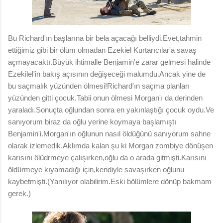
Bu Richard'ın başlarına bir bela açacağı belliydi.Evet,tahmin
ettiğimiz gibi bir ölüm olmadan Ezekiel Kurtarıcılar'a savaş
açmayacaktı.Büyük ihtimalle Benjamin'e zarar gelmesi halinde
Ezekilel'in bakış açısının değişeceği malumdu.Ancak yine de
bu saçmalık yüzünden ölmesi!Richard'ın saçma planları
yüzünden gitti çocuk.Tabii onun ölmesi Morgan'ı da derinden
yaraladı.Sonuçta oğlundan sonra en yakınlaştığı çocuk oydu.Ve
sanıyorum biraz da oğlu yerine koymaya başlamıştı
Benjamin'i.Morgan'ın oğlunun nasıl öldüğünü sanıyorum sahne
olarak izlemedik.Aklımda kalan şu ki Morgan zombiye dönüşen
karısını ölüdrmeye çalışırken,oğlu da o arada gitmişti.Karısını
öldürmeye kıyamadığı için,kendiyle savaşırken oğlunu
kaybetmişti.(Yanılıyor olabilirim.Eski bölümlere dönüp bakmam
gerek.)