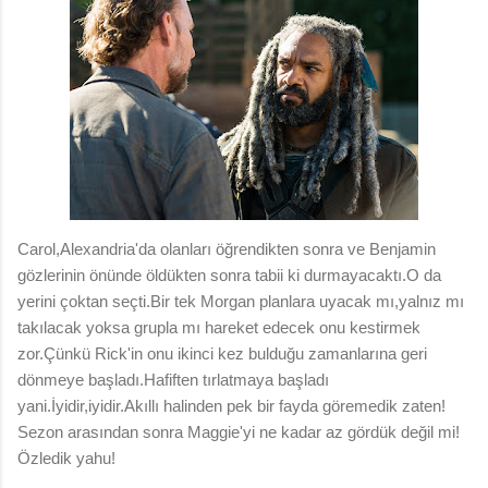
Carol,Alexandria'da olanları öğrendikten sonra ve Benjamin
gözlerinin önünde öldükten sonra tabii ki durmayacaktı.O da
yerini çoktan seçti.Bir tek Morgan planlara uyacak mı,yalnız mı
takılacak yoksa grupla mı hareket edecek onu kestirmek
zor.Çünkü Rick'in onu ikinci kez bulduğu zamanlarına geri
dönmeye başladı.Hafiften tırlatmaya başladı
yani.İyidir,iyidir.Akıllı halinden pek bir fayda göremedik zaten!
Sezon arasından sonra Maggie'yi ne kadar az gördük değil mi!
Özledik yahu!