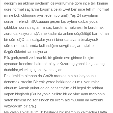
dediğim an aklıma saçlarım geliyor!Kimine göre ince telli kimine
göre normal saçlarım başıma bela!(Evet ben ince telli mi normal
mi ne bok olduğunu ayırt edemiyorum!)(Yaş 24 saygılarımı
sunarım efendim!)Uzuuuun geçen kış aylarında,banyodan
çıktıktan sonra saçlarımı saç kurutma makinesi ile kurutmak
zorunda kalıyorum.(Ah,ne kadar da anlam düşüklüğü barındıran
bir cümle!)O tatlı dalgalar yerini birer canavara bırakıyor.Bir
süredir omuzlarımda kullandığım sevgili saçlarım,tel tel
özgürlüklerini ilan ediyorlar!
Rüzgarlı,nemli ve karanlık bir günde eve girince ilk işim
aynadan kendime bakmak oluyor.Kızarmış yanaklar,çatlamış
dudaklar,tel tel uçuşan siyah saçlar!
Pek ümidim olmasa da Got2b markasının bu losyonunu
denemek istedim.Bir çok yerde hakkında olumlu yorumlar
okudum.Ancak yukarıda da bahsettiğim gibi hepsi de reklam
yapan bloglardı.(Bu losyonla birlikte bir de yine aynı markanın
saten bilmem ne serisinden bir krem aldım.Onun da yazısını
yazacağım bir ara.)
Ne yalan söyleyeyim ilk başlarda hiç memnun kalmadım.Hatta