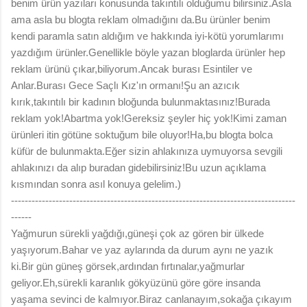
benim ürün yazıları konusunda takıntılı olduğumu bilirsiniz.Asla
ama asla bu blogta reklam olmadığını da.Bu ürünler benim
kendi paramla satın aldığım ve hakkında iyi-kötü yorumlarımı
yazdığım ürünler.Genellikle böyle yazan bloglarda ürünler hep
reklam ürünü çıkar,biliyorum.Ancak burası Esintiler ve
Anlar.Burası Gece Saçlı Kız'ın ormanı!Şu an azıcık
kırık,takıntılı bir kadının bloğunda bulunmaktasınız!Burada
reklam yok!Abartma yok!Gereksiz şeyler hiç yok!Kimi zaman
ürünleri itin götüne soktuğum bile oluyor!Ha,bu blogta bolca
küfür de bulunmakta.Eğer sizin ahlakınıza uymuyorsa sevgili
ahlakınızı da alıp buradan gidebilirsiniz!Bu uzun açıklama
kısmından sonra asıl konuya gelelim.)
-----------------------------------------------------------------------------------
------
Yağmurun sürekli yağdığı,güneşi çok az gören bir ülkede
yaşıyorum.Bahar ve yaz aylarında da durum aynı ne yazık
ki.Bir gün güneş görsek,ardından fırtınalar,yağmurlar
geliyor.Eh,sürekli karanlık gökyüzünü göre göre insanda
yaşama sevinci de kalmıyor.Biraz canlanayım,sokağa çıkayım