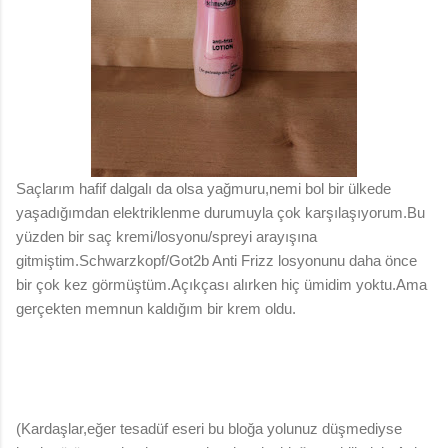
Saçlarım hafif dalgalı da olsa yağmuru,nemi bol bir ülkede
yaşadığımdan elektriklenme durumuyla çok karşılaşıyorum.Bu
yüzden bir saç kremi/losyonu/spreyi arayışına
gitmiştim.Schwarzkopf/Got2b Anti Frizz losyonunu daha önce
bir çok kez görmüştüm.Açıkçası alırken hiç ümidim yoktu.Ama
gerçekten memnun kaldığım bir krem oldu.
(Kardaşlar,eğer tesadüf eseri bu bloğa yolunuz düşmediyse