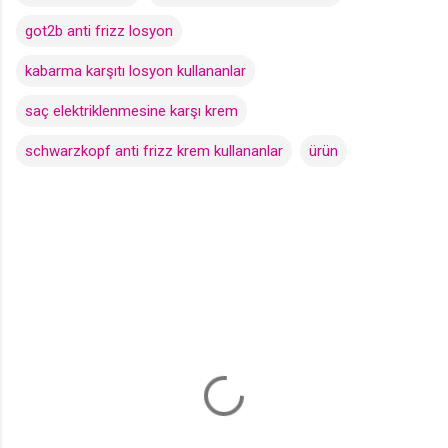
got2b anti frizz losyon
kabarma karşıtı losyon kullananlar
saç elektriklenmesine karşı krem
schwarzkopf anti frizz krem kullananlar
ürün
Y
o
r
u
m
l
a
r