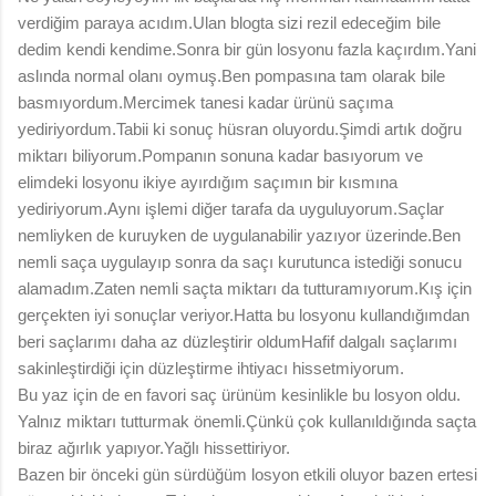
verdiğim paraya acıdım.Ulan blogta sizi rezil edeceğim bile
dedim kendi kendime.Sonra bir gün losyonu fazla kaçırdım.Yani
aslında normal olanı oymuş.Ben pompasına tam olarak bile
basmıyordum.Mercimek tanesi kadar ürünü saçıma
yediriyordum.Tabii ki sonuç hüsran oluyordu.Şimdi artık doğru
miktarı biliyorum.Pompanın sonuna kadar basıyorum ve
elimdeki losyonu ikiye ayırdığım saçımın bir kısmına
yediriyorum.Aynı işlemi diğer tarafa da uyguluyorum.Saçlar
nemliyken de kuruyken de uygulanabilir yazıyor üzerinde.Ben
nemli saça uygulayıp sonra da saçı kurutunca istediği sonucu
alamadım.Zaten nemli saçta miktarı da tutturamıyorum.Kış için
gerçekten iyi sonuçlar veriyor.Hatta bu losyonu kullandığımdan
beri saçlarımı daha az düzleştirir oldumHafif dalgalı saçlarımı
sakinleştirdiği için düzleştirme ihtiyacı hissetmiyorum.
Bu yaz için de en favori saç ürünüm kesinlikle bu losyon oldu.
Yalnız miktarı tutturmak önemli.Çünkü çok kullanıldığında saçta
biraz ağırlık yapıyor.Yağlı hissettiriyor.
Bazen bir önceki gün sürdüğüm losyon etkili oluyor bazen ertesi